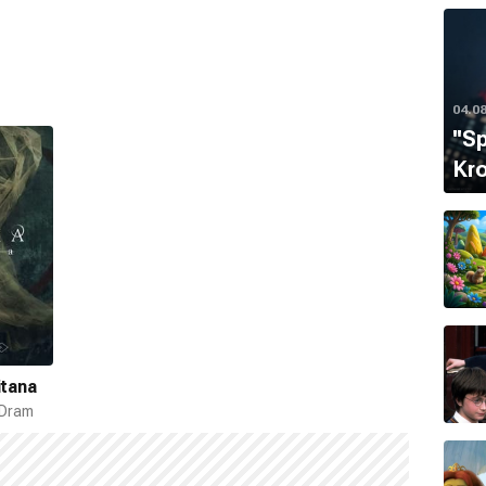
04.0
''S
Kro
itana
 Dram