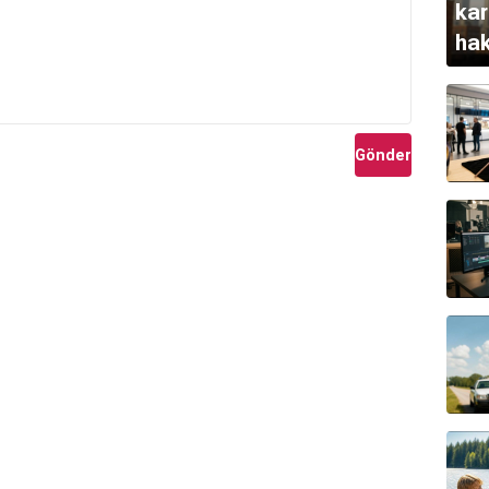
kar
hak
açı
Gönder