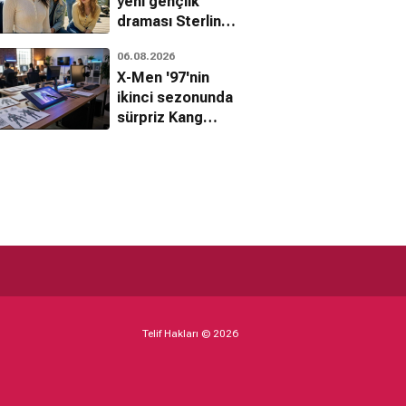
yeni gençlik
draması Sterling
Point hakkında
06.08.2026
her şey
X-Men '97'nin
ikinci sezonunda
sürpriz Kang
hamlesi
Telif Hakları © 2026