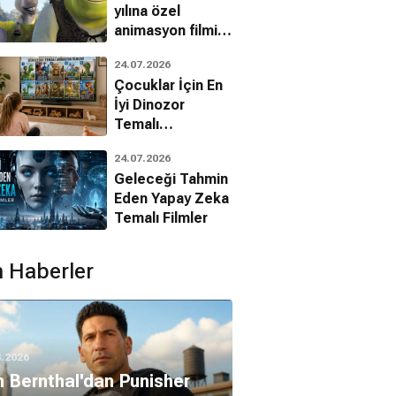
yılına özel
animasyon filmin
bilinmeyenleri!
24.07.2026
Çocuklar İçin En
İyi Dinozor
Temalı
Animasyon
24.07.2026
Filmleri
Geleceği Tahmin
Eden Yapay Zeka
Temalı Filmler
 Haberler
8.2026
 Bernthal'dan Punisher