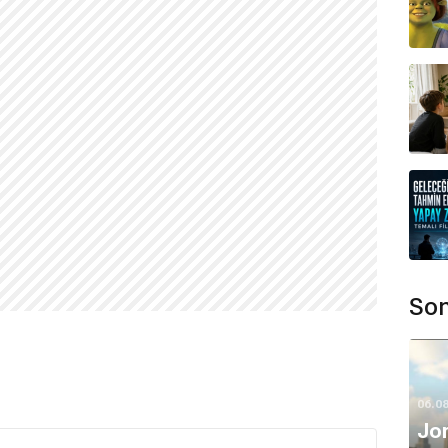
Son
06.0
Jon