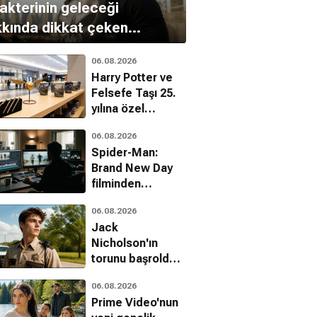
akterinin geleceği
kında dikkat çeken
klamalar
06.08.2026
Harry Potter ve
Felsefe Taşı 25.
yılına özel
koleksiyonla
06.08.2026
sinemalara
Spider-Man:
dönüyor
Brand New Day
filminden
çıkarılan sahneler
06.08.2026
belli oldu
Jack
Nicholson'ın
torunu başrolde:
The Deputy'den
06.08.2026
ilk fragman
Prime Video'nun