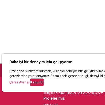
Daha iyi bir deneyim için çalışıyoruz
Size daha iyi hizmet sunmak, kullanıcı deneyiminizi geliştirebilmek, 
çerezlerden yararlanıyoruz. Sitemizdeki çerezlerle ilgili detaylı bilg
Çerez Ayarları
Kabul Et
Destek
İletişim
Yardım
Kullanıcı Sözleşmesi
Çerez P
Projelerimiz
doviz.com