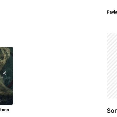
Payla
Son
itana