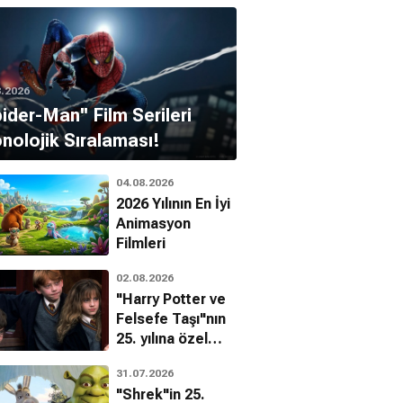
8.2026
pider-Man'' Film Serileri
nolojik Sıralaması!
04.08.2026
2026 Yılının En İyi
Animasyon
Filmleri
02.08.2026
"Harry Potter ve
Felsefe Taşı"nın
25. yılına özel
filmin
31.07.2026
bilinmeyenleri!
"Shrek"in 25.