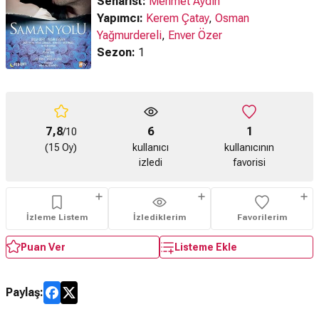
Senarist:
Mehmet Aydın
Yapımcı:
Kerem Çatay
,
Osman
Yağmurdereli
,
Enver Özer
Sezon:
1
7,8
6
1
/10
(15 Oy)
kullanıcı
kullanıcının
izledi
favorisi
İzleme Listem
İzlediklerim
Favorilerim
Puan Ver
Listeme Ekle
Paylaş: