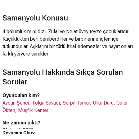
Samanyolu Konusu
4 bölümlük mini dizi. Zülal ve Nejat üvey teyze çocuklarıdır.
Küçüklükten beri beraberdirler ve birbirlerine içten içe
tutkundurlar. Aşklarını bir türlü itiraf edemezler ve hayat onları
farklı yeryere sürükler.
Samanyolu Hakkında Sıkça Sorulan
Sorular
Oyuncuları kim?
Aydan Şener
,
Tolga Savacı
,
Serpil Tamur
,
Ülkü Duru
,
Güler
Ökten
,
Müşfik Kenter
Ne zaman çıktı?
01 Aralık 2009
Devamını Oku