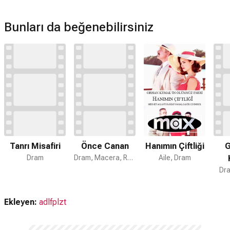
Samanyolu devam filmi var mı?
Bunları da beğenebilirsiniz
Hayır. Samanyolu için devam dizisi bulunmamaktadır.
Hanımın Çiftliği
Tanrı Misafiri
Önce Canan
G
Aile, Dram
Dram
Dram, Macera, Romantik
Dra
Ekleyen:
adlfplzt