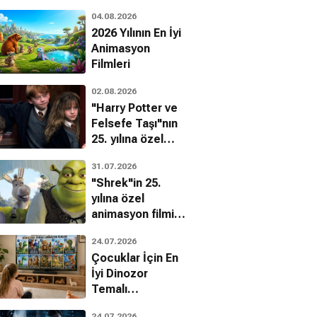
04.08.2026
o Nonami
Goro Inagaki
2026 Yılının En İyi
Animasyon
Filmleri
02.08.2026
"Harry Potter ve
Felsefe Taşı"nın
25. yılına özel
filmin
31.07.2026
bilinmeyenleri!
"Shrek"in 25.
yılına özel
animasyon filmin
bilinmeyenleri!
24.07.2026
Çocuklar İçin En
 Textbook
4 Shimai Tantei
Golden Wings
İyi Dinozor
Dram
Dan
Dram, Gizem
Temalı
Aksiyon, Suç
Animasyon
24.07.2026