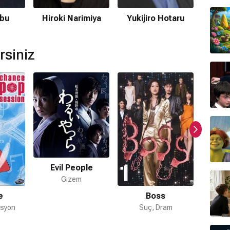
mamaktadır.
Ibu
Hiroki Narimiya
Yukijiro Hotaru
Mah
 müzikleri
Toshihiko Sato
tarafından hazırlanmıştır.
rsiniz
am filmi var mı?
 için devam dizisi bulunmamaktadır.
Evil People
Gizem
e
Boss
Our
asyon
Suç, Dram