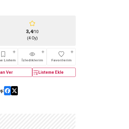
3,4
/10
(4 Oy)
me Listem
İzlediklerim
Favorilerim
an Ver
Listeme Ekle
ş: