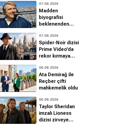
07.08.2026
Jetgiller ile
Madden
dönüyor
biyografisi
beklenenden
erken geliyor
07.08.2026
Spider-Noir dizisi
Prime Video'da
rekor kırmaya
devam ediyor
06.08.2026
Ata Demirağ ile
Reçber çifti
mahkemelik oldu
06.08.2026
Taylor Sheridan
imzalı Lioness
dizisi zirveye
yerleşti