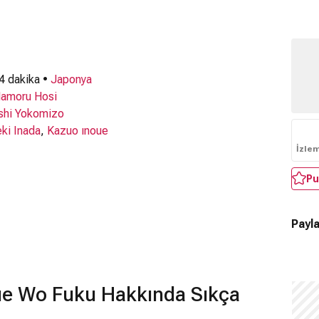
 4 dakika •
Japonya
amoru Hosi
shi Yokomizo
ki Inada
,
Kazuo ınoue
İzle
Pu
Payla
ue Wo Fuku Hakkında Sıkça