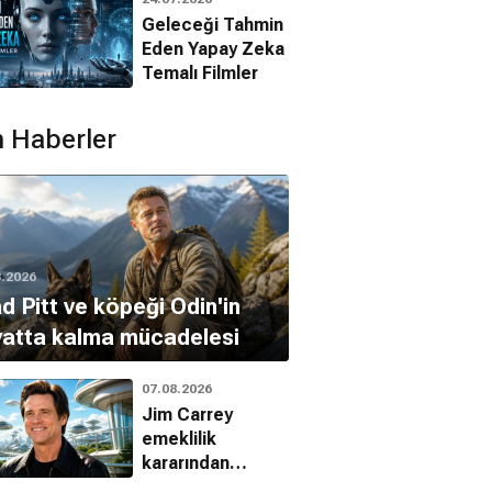
Filmleri
Geleceği Tahmin
Eden Yapay Zeka
Temalı Filmler
 Haberler
8.2026
d Pitt ve köpeği Odin'in
yatta kalma mücadelesi
07.08.2026
Jim Carrey
emeklilik
kararından
vazgeçti: