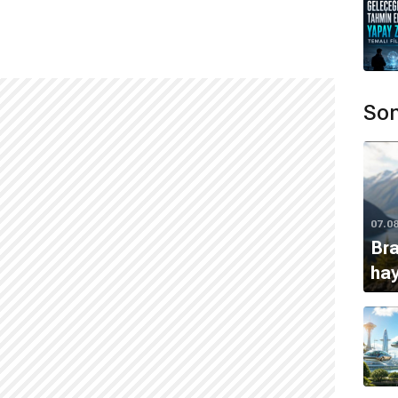
Son
07.0
Bra
ha