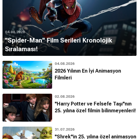
04.08.2026
''Spider-Man'' Film Serileri Kronolojik
Sıralaması!
04.08.2026
2026 Yılının En İyi Animasyon
Filmleri
02.08.2026
"Harry Potter ve Felsefe Taşı"nın
25. yılına özel filmin bilinmeyenleri!
31.07.2026
"Shrek"in 25. yılına özel animasyon