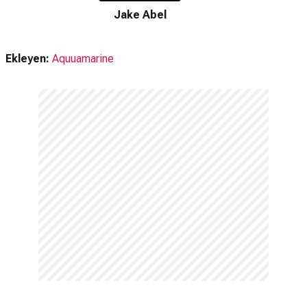
Nereden izleyebilirim, hangi platformda var?
Jake Abel
Netflix
Netflix'te var mı?
Ekleyen:
Aquuamarine
Evet. Dizi Netflix'te yayınlanmaktadır.
Amazon Prime'da var mı?
Hayır. Dizi Amazon Prime'da yayınlanmamaktadır.
Another Life devam filmi var mı?
Hayır. Another Life için devam dizisi bulunmamaktadır.