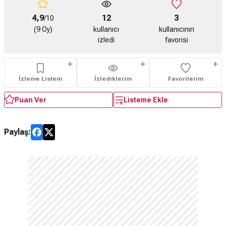
4,9
12
3
/10
(9 Oy)
kullanıcı
kullanıcının
izledi
favorisi
İzleme Listem
İzlediklerim
Favorilerim
Puan Ver
Listeme Ekle
Paylaş: