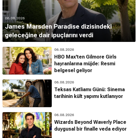
06.08.2026
James Marsden Paradise dizisindeki
geleceğine dair ipuçlarını verdi
06.08.2026
HBO Max'ten Gilmore Girls
hayranlarına müjde: Resmi
belgesel geliyor
06.08.2026
Teksas Katliamı Günü: Sinema
tarihinin kült yapımı kutlanıyor
06.08.2026
Wizards Beyond Waverly Place
duygusal bir finalle veda ediyor