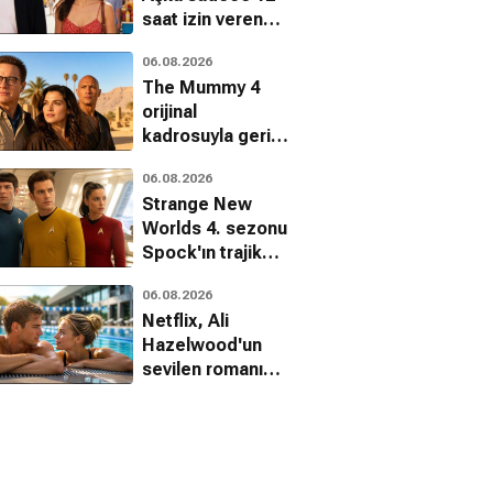
saat izin veren
distopik bir
06.08.2026
romantik komedi
The Mummy 4
orijinal
kadrosuyla geri
dönüyor
06.08.2026
Strange New
Worlds 4. sezonu
Spock'ın trajik
sonuna nasıl ışık
06.08.2026
tutuyor?
Netflix, Ali
Hazelwood'un
sevilen romanı
Deep End'i filme
uyarlıyor