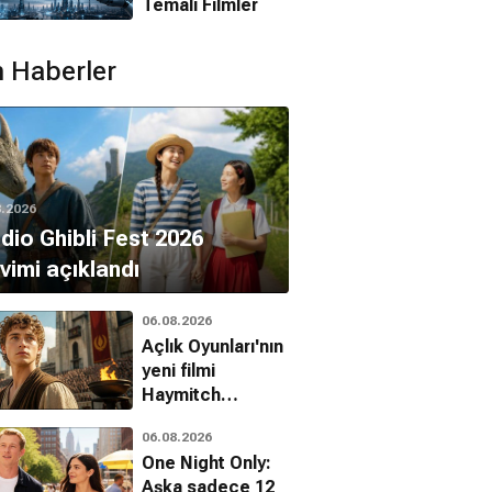
Temalı Filmler
 Haberler
8.2026
dio Ghibli Fest 2026
vimi açıklandı
06.08.2026
Açlık Oyunları'nın
yeni filmi
Haymitch
Abernathy’nin
06.08.2026
geçmişini
One Night Only:
anlatacak
Aşka sadece 12