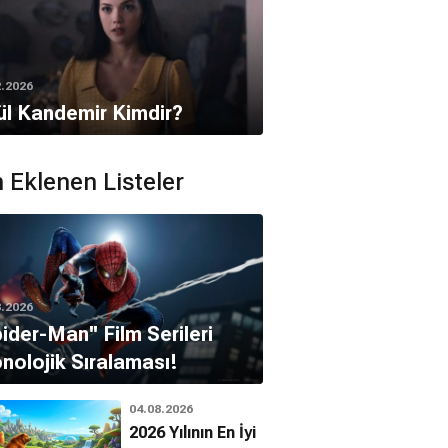
2.2026
ül Kandemir Kimdir?
 Eklenen Listeler
8.2026
pider-Man'' Film Serileri
nolojik Sıralaması!
04.08.2026
2026 Yılının En İyi