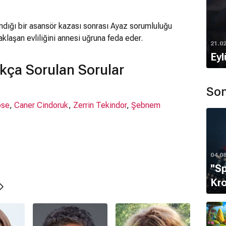
andığı bir asansör kazası sonrası Ayaz sorumluluğu
yaklaşan evliliğini annesi uğruna feda eder.
21.0
Eyl
kça Sorulan Sorular
Son
öse
,
Caner Cindoruk
,
Zerrin Tekindor
,
Şebnem
04.0
''S
Kro