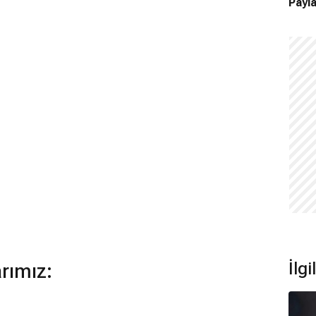
Payla
İlgi
arımız: