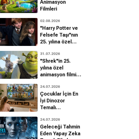
Animasyon
Filmleri
02.08.2026
"Harry Potter ve
Felsefe Taşı"nın
25. yılına özel
filmin
Müfit Kayacan
31.07.2026
bilinmeyenleri!
em Dönmez
"Shrek"in 25.
yılına özel
animasyon filmin
bilinmeyenleri!
24.07.2026
Çocuklar İçin En
İyi Dinozor
Temalı
Animasyon
24.07.2026
Filmleri
Geleceği Tahmin
Eden Yapay Zeka