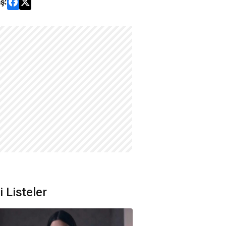
ş:
li Listeler