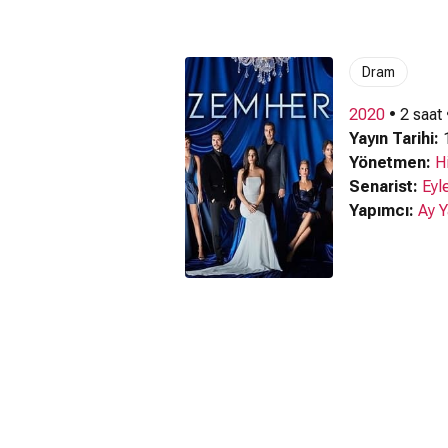
Dram
2020
• 2 saat
Yayın Tarihi:
1
Yönetmen:
Hi
Senarist:
Eyl
Yapımcı:
Ay 