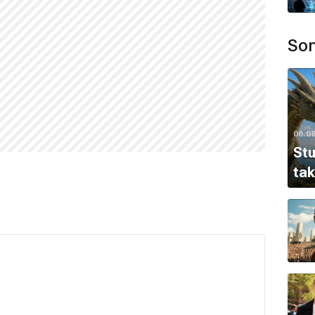
Son
06.0
Stu
tak