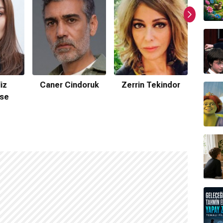
ormda var?
ır.
iz
Caner Cindoruk
Zerrin Tekindor
se
Şebn
mamaktadır.
Uğur Ateş
tarafından hazırlanmıştır.
nmamaktadır.