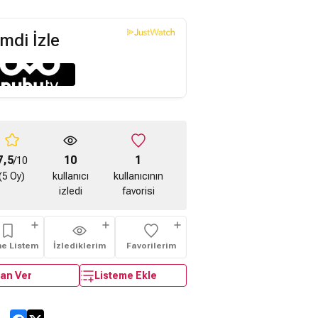
mdi İzle
7,5
10
1
/10
(5 Oy)
kullanıcı
kullanıcının
izledi
favorisi
me Listem
İzlediklerim
Favorilerim
an Ver
Listeme Ekle