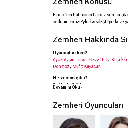
Zemheri Konusu
Firuze'nin babasının haksız yere suçl
üstlenir. Firuze'yle karşılaştığında ve 
Zemheri Hakkında Sı
Oyuncuları kim?
Ayça Ayşin Turan
,
Hazal Filiz Küçükk
Dönmez
,
Müfit Kayacan
Ne zaman çıktı?
15 Ocak 2020
Devamını Oku
Zemheri dizisi nerede çekildi?
Zemheri dizisi
Türkiye
'de çekilmiştir.
Zemheri Oyuncuları
Kaç saat?
2 saat