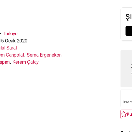
Şi
 •
Türkiye
5 Ocak 2020
lal Saral
em Canpolat
,
Sema Ergenekon
Yapım
,
Kerem Çatay
İzle
Pu