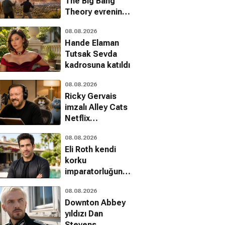
The Big Bang
Theory evrenine
iblis olarak
08.08.2026
dönüyor
Hande Elaman
Tutsak Sevda
kadrosuna katıldı
08.08.2026
Ricky Gervais
imzalı Alley Cats
Netflix
kütüphanesine
08.08.2026
eklendi
Eli Roth kendi
korku
imparatorluğunu
kuruyor: The
08.08.2026
Horror Section
Downton Abbey
yıldızı Dan
Stevens