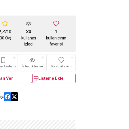
7,4
20
1
/10
(30 Oy)
kullanıcı
kullanıcının
izledi
favorisi
me Listem
İzlediklerim
Favorilerim
an Ver
Listeme Ekle
ş: