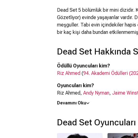
Dead Set 5 bölümlük bir mini dizidir. 
Gözetliyor) evinde yaşayanlar vardır. 
meşguller. Tabi evin içindekiler hapis 
bir kaç kişi daha bundan etkilenmemi
Dead Set Hakkında S
Ödüllü Oyuncuları kim?
Riz Ahmed
(
94. Akademi Ödülleri (20
Oyuncuları kim?
Riz Ahmed,
Andy Nyman
,
Jaime Wins
Devamını Oku
Ne zaman çıktı?
27 Ekim 2008
Dead Set Oyuncuları
Dead Set dizisi nerede çekildi?
Dead Set dizisi
İngiltere
'de çekilmiştir