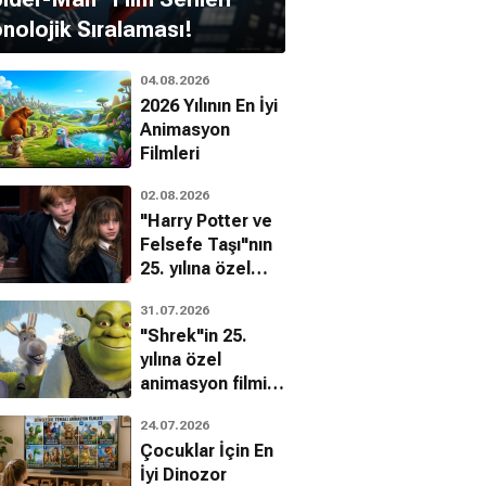
nolojik Sıralaması!
04.08.2026
2026 Yılının En İyi
Animasyon
idlerin Günü
Afterlife
Strike Back
Filmleri
lim Kurgu
Bilim Kurgu, Dram, Gizem
Dram, Aksiyon
02.08.2026
"Harry Potter ve
Felsefe Taşı"nın
25. yılına özel
filmin
31.07.2026
bilinmeyenleri!
"Shrek"in 25.
yılına özel
animasyon filmin
bilinmeyenleri!
24.07.2026
Çocuklar İçin En
İyi Dinozor