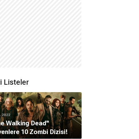
li Listeler
1.2022
he Walking Dead"
enlere 10 Zombi Dizisi!