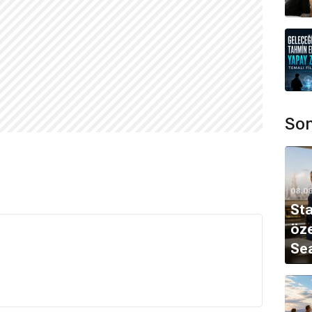
Son
08.0
Sta
öze
Sea