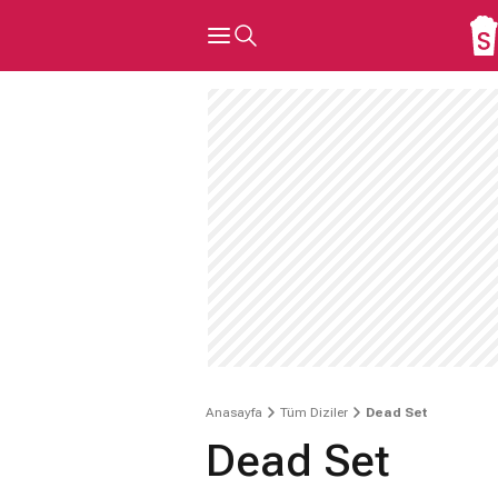
Anasayfa
Tüm Diziler
Dead Set
Dead Set