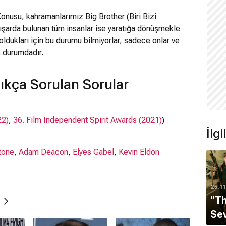
Konusu, kahramanlarımız Big Brother (Biri Bizi
Dışarda bulunan tüm insanlar ise yaratığa dönüşmekle
oldukları için bu durumu bilmiyorlar, sadece onlar ve
ş durumdadır.
ıkça Sorulan Sorular
22)
,
36. Film Independent Spirit Awards (2021)
)
İlgi
tone
,
Adam Deacon
,
Elyes Gabel
,
Kevin Eldon
25.1
"T
Sev
.