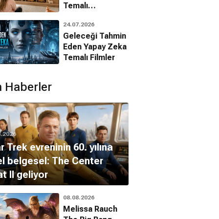
Temalı
Animasyon
24.07.2026
Filmleri
Geleceği Tahmin
Eden Yapay Zeka
Temalı Filmler
 Haberler
8.2026
r Trek evreninin 60. yılına
l belgesel: The Center
t II geliyor
08.08.2026
Melissa Rauch