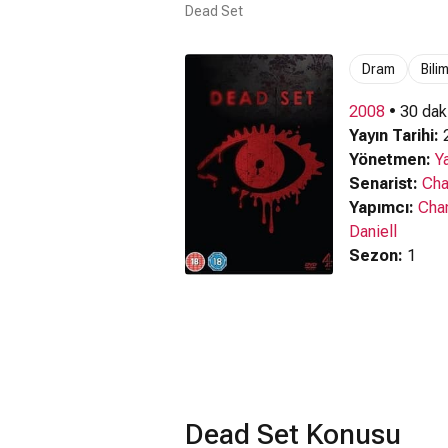
Dead Set
Dram
Bili
2008
• 30 dak
Yayın Tarihi:
2
Yönetmen:
Y
Senarist:
Cha
Yapımcı:
Char
Daniell
Sezon:
1
Dead Set Konusu