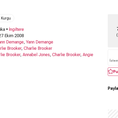
m Kurgu
ika •
İngiltere
7 Ekim 2008
ann Demange
,
Yann Demange
rlie Brooker
,
Charlie Brooker
lie Brooker
,
Annabel Jones
,
Charlie Brooker
,
Angie
İzle
Pu
Payla