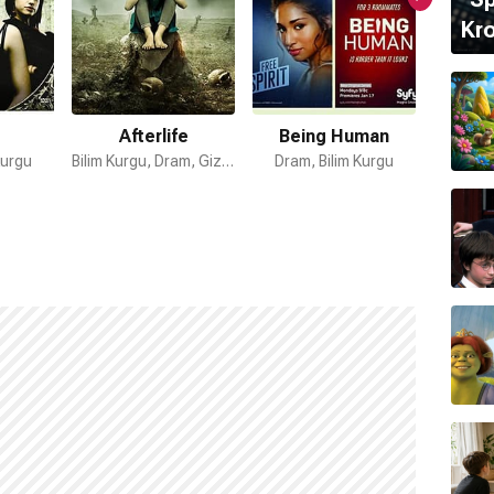
Kro
Afterlife
Being Human
Triff
Kurgu
Bilim Kurgu, Dram, Gizem
Dram, Bilim Kurgu
Bi