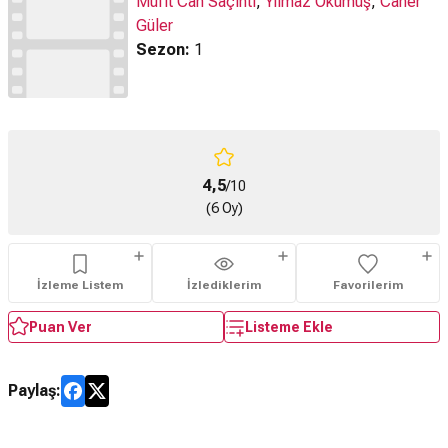
Müfit Can Saçıntı
,
Yılmaz Okumuş
,
Caner
Güler
Sezon:
1
4,5
/10
(6 Oy)
İzleme Listem
İzlediklerim
Favorilerim
Puan Ver
Listeme Ekle
Paylaş: