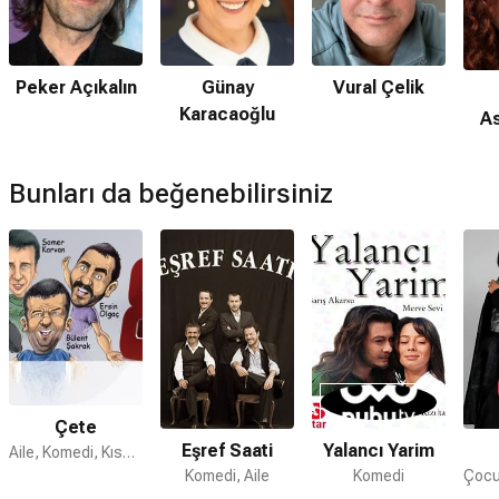
Peker Açıkalın
Günay
Vural Çelik
Karacaoğlu
As
Bunları da beğenebilirsiniz
Çete
Eşref Saati
Yalancı Yarim
Aile, Komedi, Kısa Film
Komedi, Aile
Komedi