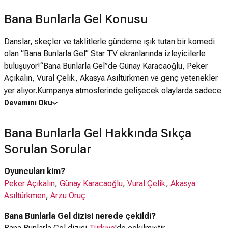
Bana Bunlarla Gel Konusu
Danslar, skeçler ve taklitlerle gündeme ışık tutan bir komedi
olan “Bana Bunlarla Gel” Star TV ekranlarında izleyicilerle
buluşuyor!“Bana Bunlarla Gel”de Günay Karacaoğlu, Peker
Açıkalın, Vural Çelik, Akasya Asıltürkmen ve genç yetenekler
yer alıyor.Kumpanya atmosferinde gelişecek olaylarda sadece
sahnede değil sahne arkasında da her türlü güncel sorun kara
Devamını Oku
mizahla ele alınıyor… “Bana Bunlarla Gel”de yer alan skeçler,
gerçek tiyatro sahnesinde, gerçek seyirciler önünde
Bana Bunlarla Gel Hakkında Sıkça
sahneleniyor.Gülmek ve eğlenmek isteyenler “Bana Bunlarla
Sorulan Sorular
Gel” ile 12 Şubat’ta Star TV ekranlarında buluşuyor.
Oyuncuları kim?
Peker Açıkalın
,
Günay Karacaoğlu
,
Vural Çelik
,
Akasya
Asıltürkmen
,
Arzu Oruç
Bana Bunlarla Gel dizisi nerede çekildi?