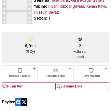
Senarist:
İlker Barış
,
Gani Rüzgar Şavata
Yapımcı:
Gani Rüzgar Şavata
,
Kenan Kaya
,
Hüseyin Beyaz
Sezon:
1
8,0
2
/10
(9 Oy)
kullanıcı
izledi
İzleme Listem
İzlediklerim
Favorilerim
Puan Ver
Listeme Ekle
Paylaş: