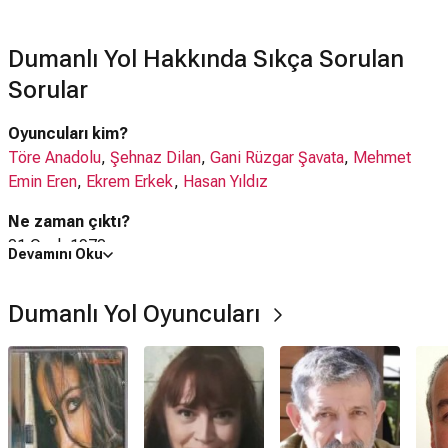
Dumanlı Yol Hakkında Sıkça Sorulan
Sorular
Oyuncuları kim?
Töre Anadolu
,
Şehnaz Dilan
,
Gani Rüzgar Şavata
,
Mehmet
Emin Eren
,
Ekrem Erkek
,
Hasan Yıldız
Ne zaman çıktı?
01 Ocak 1970
Devamını Oku
Dumanlı Yol dizisi nerede çekildi?
Dumanlı Yol Oyuncuları
Dumanlı Yol dizisi
Türkiye
'de çekilmiştir.
IMDb puanı kaç?
4.1
Dumanlı Yol dizisi hangi tür?
Dram