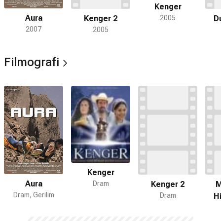
Kenger
Aura
2005
Kenger 2
D
2007
2005
Filmografi
Kenger
Aura
Dram
Kenger 2
M
Dram, Gerilim
Dram
Hi
Keve