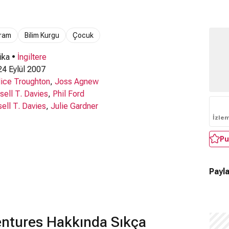
ram
Bilim Kurgu
Çocuk
ika •
İngiltere
4 Eylül 2007
lice Troughton
,
Joss Agnew
sell T. Davies
,
Phil Ford
ell T. Davies
,
Julie Gardner
İzle
Pu
Payla
ntures Hakkında Sıkça