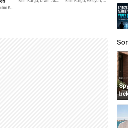
res
Bilim Kurgu, Dram, Aksiyon
Bilim Kurgu, Aksiyon, Dram
Aksiyon, Dram, Bilim Kurgu
Son
08.0
Spy
bek