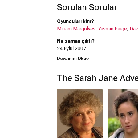
Sorulan Sorular
Oyuncuları kim?
Miriam Margolyes
,
Yasmin Paige
,
Dav
Ne zaman çıktı?
24 Eylül 2007
Devamını Oku
The Sarah Jane Adventures dizisi 
The Sarah Jane Adventures dizisi
İngi
The Sarah Jane Adve
Kaç saat?
30 dakika
IMDb puanı kaç?
7.4
The Sarah Jane Adventures dizisi 
Aksiyon
,
Dram
,
Bilim Kurgu
,
Çocuk