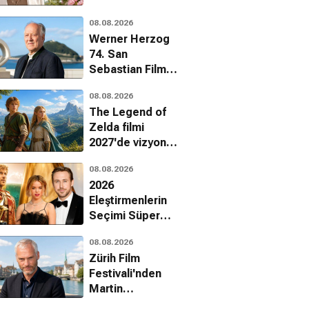
Guadagnino'ya
08.08.2026
onur ödülü
Werner Herzog
74. San
Sebastian Film
Festivali'nde onur
08.08.2026
ödülü alacak
The Legend of
Zelda filmi
2027'de vizyona
giriyor
08.08.2026
2026
Eleştirmenlerin
Seçimi Süper
Ödülleri
08.08.2026
sahiplerini buldu
Zürih Film
Festivali'nden
Martin
McDonagh'a onur