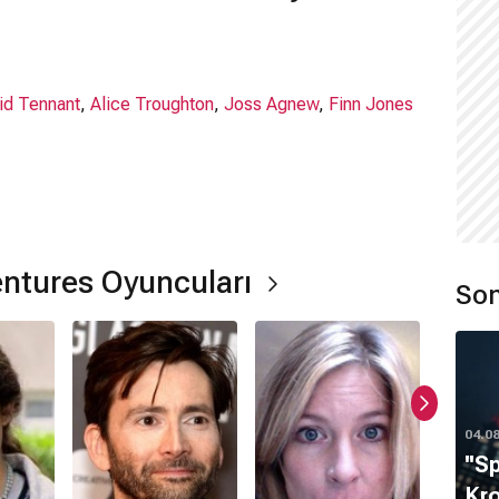
id Tennant
,
Alice Troughton
,
Joss Agnew
,
Finn Jones
nerede çekildi?
ltere
'de çekilmiştir.
ntures Oyuncuları
Son
hangi tür?
04.0
''S
Kro