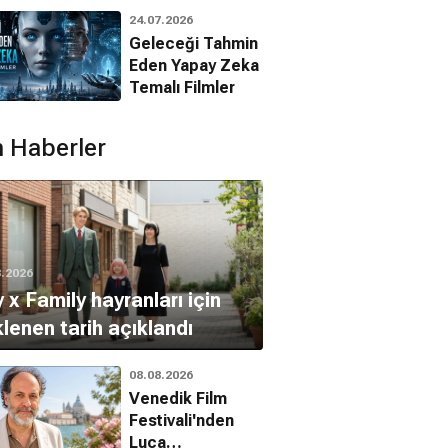
Bilim Kurgu, Aksiyon, Dram
Bilim Kurgu, Aksiyon, Dram
Bilim Kurgu, Aksiyon, Dram
Animasyon
24.07.2026
Filmleri
Geleceği Tahmin
Eden Yapay Zeka
Temalı Filmler
 Haberler
8.2026
 x Family hayranları için
lenen tarih açıklandı
08.08.2026
Venedik Film
Festivali'nden
Luca