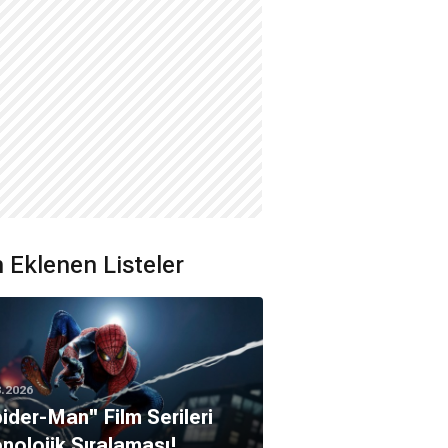
 Eklenen Listeler
8.2026
pider-Man'' Film Serileri
nolojik Sıralaması!