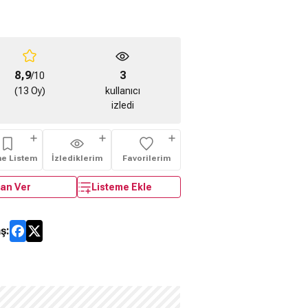
8,9
3
/10
(13 Oy)
kullanıcı
izledi
me Listem
İzlediklerim
Favorilerim
an Ver
Listeme Ekle
ş: