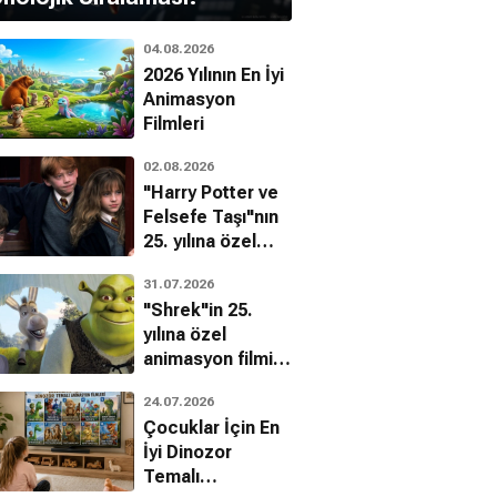
04.08.2026
Finn Jones
2026 Yılının En İyi
s Agnew
Animasyon
Filmleri
02.08.2026
"Harry Potter ve
Felsefe Taşı"nın
25. yılına özel
filmin
31.07.2026
bilinmeyenleri!
"Shrek"in 25.
yılına özel
animasyon filmin
bilinmeyenleri!
24.07.2026
Çocuklar İçin En
İyi Dinozor
star Galatica
Battlestar Galatica
Torchwood
Temalı