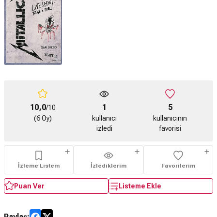
10,0
1
5
/10
(6 Oy)
kullanıcı
kullanıcının
izledi
favorisi
İzleme Listem
İzlediklerim
Favorilerim
Puan Ver
Listeme Ekle
Paylaş: