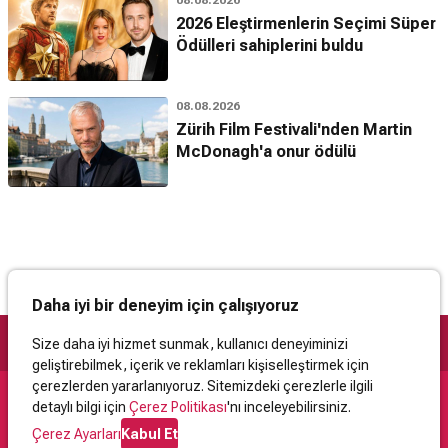
2026 Eleştirmenlerin Seçimi Süper
Ödülleri sahiplerini buldu
08.08.2026
Zürih Film Festivali'nden Martin
McDonagh'a onur ödülü
Daha iyi bir deneyim için çalışıyoruz
Size daha iyi hizmet sunmak, kullanıcı deneyiminizi
geliştirebilmek, içerik ve reklamları kişiselleştirmek için
çerezlerden yararlanıyoruz. Sitemizdeki çerezlerle ilgili
detaylı bilgi için
Çerez Politikası
'nı inceleyebilirsiniz.
Destek
Çerez Ayarları
Kabul Et
İletişim
Yardım
Kullanıcı Sözleşmesi
Çerez Politikası