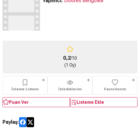
Yapımcı:
Dolores Bengolea
0,2
/10
(1 Oy)
İzleme Listem
İzlediklerim
Favorilerim
Puan Ver
Listeme Ekle
Paylaş: