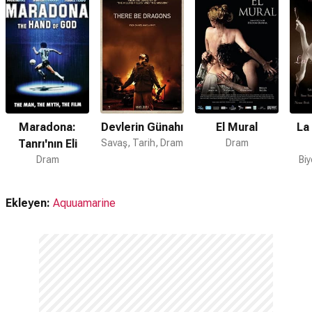
Maradona:
Devlerin Günahı
El Mural
La
Tanrı'nın Eli
Savaş, Tarih, Dram
Dram
Dram
Biy
Ekleyen:
Aquuamarine