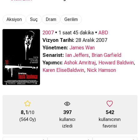
Aksiyon
Suç
Dram
Gerilim
2007
• 1 saat 45 dakika •
ABD
Vizyon Tarihi:
28 Aralık 2007
Yönetmen:
James Wan
Senarist:
Ian Jeffers
,
Brian Garfield
Yapımcı:
Ashok Amritraj
,
Howard Baldwin
,
Karen EliseBaldwin
,
Nick Hamson
8,1
397
542
/10
(564 Oy)
kullanıcı
kullanıcının
izledi
favorisi