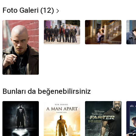
Aksiyon
,
Suç
,
Dram
,
Gerilim
Foto Galeri (12)
Netflix'te var mı?
Hayır. Film Netflix'te yayınlanmamaktadır.
Amazon Prime'da var mı?
Hayır. Film Amazon Prime'da yayınlanmamaktadır.
Müzikleri kime ait?
Ölüm Emri filmi müzikleri
Charlie Clouser
tarafından
hazırlanmıştır.
Ölüm Emri devam filmi var mı?
Hayır. Ölüm Emri için devam filmi bulunmamaktadır.
Bunları da beğenebilirsiniz