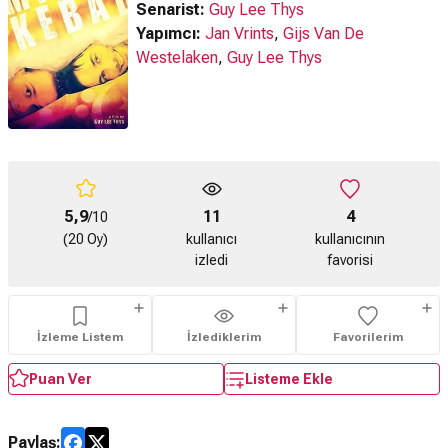
Senarist:
Guy Lee Thys
Yapımcı:
Jan Vrints
,
Gijs Van De
Westelaken
,
Guy Lee Thys
5,9
11
4
/10
(20 Oy)
kullanıcı
kullanıcının
izledi
favorisi
İzleme Listem
İzlediklerim
Favorilerim
Puan Ver
Listeme Ekle
Paylaş: