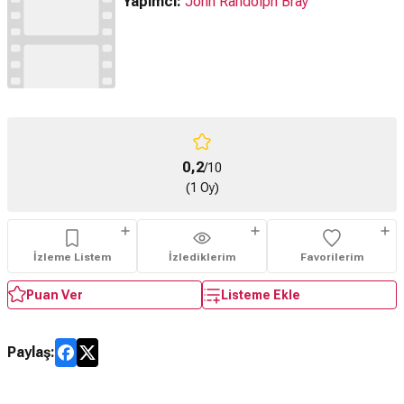
Yapımcı:
John Randolph Bray
0,2
/10
(1 Oy)
İzleme Listem
İzlediklerim
Favorilerim
Puan Ver
Listeme Ekle
Paylaş: