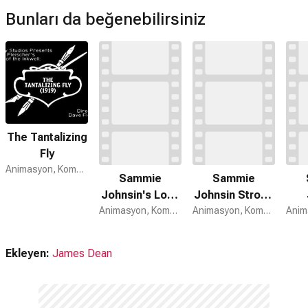
Bunları da beğenebilirsiniz
The Tantalizing
Fly
Animasyon, Komedi
Sammie
Sammie
Johnsin's Love
Johnsin Strong
Affair
Animasyon, Komedi, Kısa Film
Man
Animasyon, Komedi, Kısa Film
Sl
Ekleyen:
James Dean