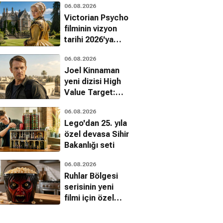
06.08.2026
ediyor
Victorian Psycho
filminin vizyon
tarihi 2026'ya
ertelendi
06.08.2026
Joel Kinnaman
yeni dizisi High
Value Target:
The Hunt for
06.08.2026
Saddam ile
Lego'dan 25. yıla
dönüyor
özel devasa Sihir
Bakanlığı seti
06.08.2026
Ruhlar Bölgesi
serisinin yeni
filmi için özel
mısır kovası
tanıtıldı