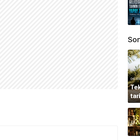
Son
06.0
Tek
tar