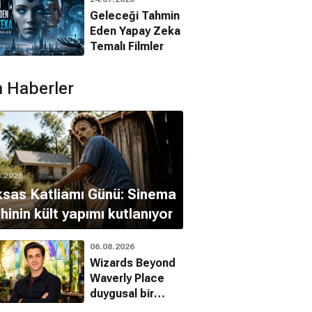
Filmleri
Geleceği Tahmin
Eden Yapay Zeka
Temalı Filmler
 Haberler
8.2026
sas Katliamı Günü: Sinema
ihinin kült yapımı kutlanıyor
06.08.2026
Wizards Beyond
Waverly Place
duygusal bir
finalle veda