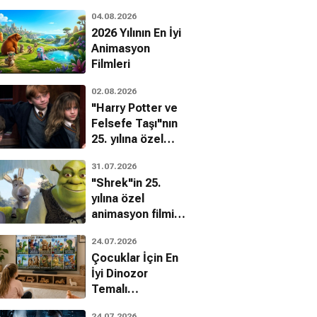
04.08.2026
2026 Yılının En İyi
Animasyon
Filmleri
02.08.2026
"Harry Potter ve
Felsefe Taşı"nın
25. yılına özel
filmin
 Eye Jeff
The Seventy-mile
Mile-a-minute
31.07.2026
bilinmeyenleri!
Animasyon, Komedi, Kısa Film
Gun
Monty
"Shrek"in 25.
Animasyon, Komedi, Kısa Film
Animasyon, Komedi, Kısa Film
yılına özel
animasyon filmin
bilinmeyenleri!
24.07.2026
Çocuklar İçin En
İyi Dinozor
Temalı
Animasyon
24.07.2026