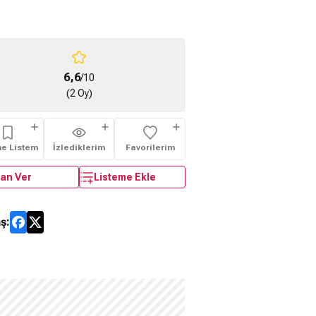
6,6
/10
(2 Oy)
me Listem
İzlediklerim
Favorilerim
an Ver
Listeme Ekle
ş: