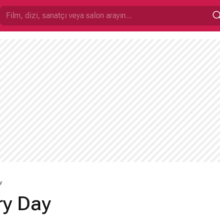
y
ry Day