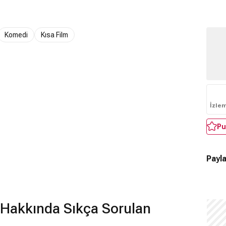
Komedi
Kısa Film
İzle
Pu
Payla
 Hakkında Sıkça Sorulan