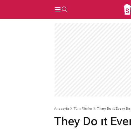
Anasayfa
Tüm Filmler
They Do ıt Every Da
They Do ıt Eve