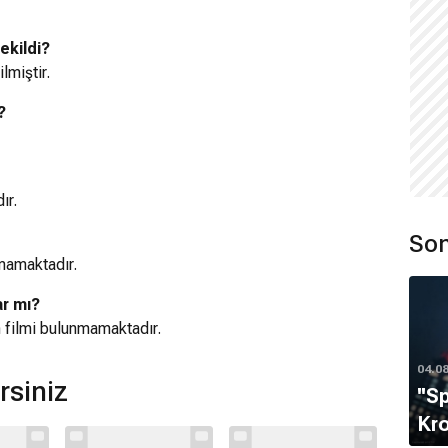
ekildi?
lmiştir.
?
ır.
Son
mamaktadır.
ar mı?
m filmi bulunmamaktadır.
04.0
rsiniz
''S
Kro