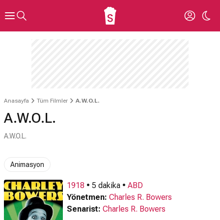
Anasayfa
Tüm Filmler
A.W.O.L.
A.W.O.L.
A.W.O.L.
Animasyon
1918
• 5 dakika •
ABD
Yönetmen:
Charles R. Bowers
Senarist:
Charles R. Bowers