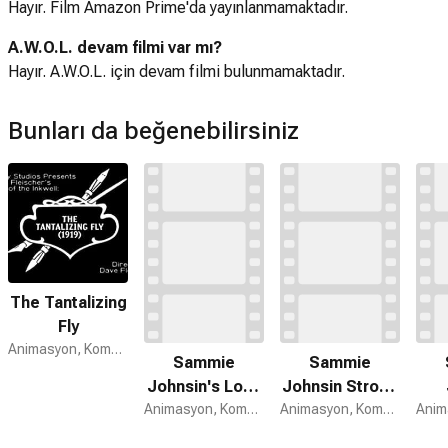
Hayır. Film Amazon Prime'da yayınlanmamaktadır.
A.W.O.L. devam filmi var mı?
Hayır. A.W.O.L. için devam filmi bulunmamaktadır.
Bunları da beğenebilirsiniz
The Tantalizing
Fly
Animasyon, Komedi
Sammie
Sammie
Johnsin's Love
Johnsin Strong
Affair
Animasyon, Komedi, Kısa Film
Man
Animasyon, Komedi, Kısa Film
Sl