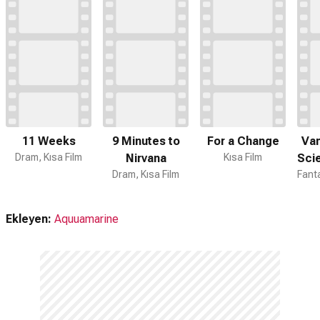
11 Weeks
9 Minutes to
For a Change
Van
Dram, Kısa Film
Nirvana
Kısa Film
Scie
Dram, Kısa Film
- 
Ekleyen:
Aquuamarine