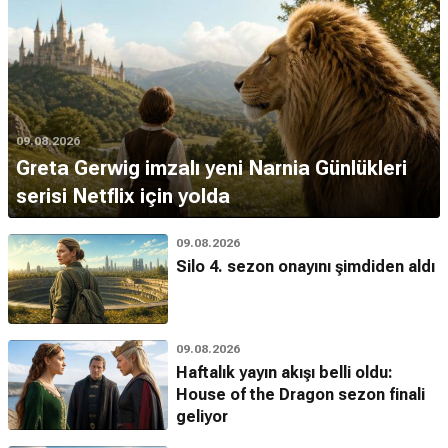
09.08.2026
Greta Gerwig imzalı yeni Narnia Günlükleri
serisi Netflix için yolda
09.08.2026
Silo 4. sezon onayını şimdiden aldı
09.08.2026
Haftalık yayın akışı belli oldu:
House of the Dragon sezon finali
geliyor