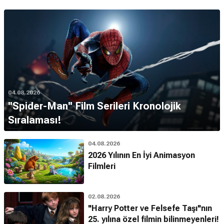
04.08.2026
''Spider-Man'' Film Serileri Kronolojik
Sıralaması!
04.08.2026
2026 Yılının En İyi Animasyon
Filmleri
02.08.2026
"Harry Potter ve Felsefe Taşı"nın
25. yılına özel filmin bilinmeyenleri!