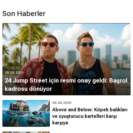
Son Haberler
06.08.2026
24 Jump Street için resmi onay geldi: Başrol
kadrosu dönüyor
06.08.2026
Above and Below: Köpek balıkları
ve uyuşturucu kartelleri karşı
karşıya