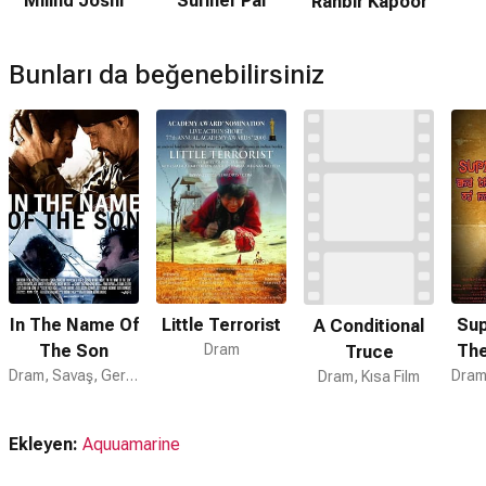
Milind Joshi
Suriner Pal
Ranbir Kapoor
Bunları da beğenebilirsiniz
In The Name Of
Little Terrorist
Su
A Conditional
The Son
Dram
The
Truce
Dram, Savaş, Gerilim
N
Dram, Kısa Film
Ekleyen:
Aquuamarine