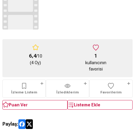
6,4
1
/10
(4 Oy)
kullanıcının
favorisi
İzleme Listem
İzlediklerim
Favorilerim
Puan Ver
Listeme Ekle
Paylaş: