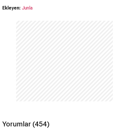
Senaryo.
Ekleyen:
Junla
Aşk filmi ödül aldı mı?
Aşk filmi 4 kez ödül kazanmıştır bunlar: 86. Akademi Ödülleri
(2014) En İyi Özgün Senaryo; 71. Altın Küre Ödülleri (2014) En
İyi Senaryo – Sinema Filmi; 14. AFI Awards (2013) Yılın AFI
Filmleri; 66. Writers Guild Awards (2014) En İyi Özgün
Senaryo.
Yorumlar (454)