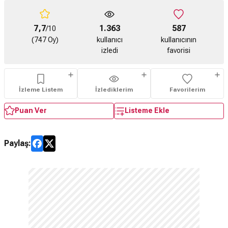
7,7
1.363
587
/10
(747 Oy)
kullanıcı
kullanıcının
izledi
favorisi
İzleme Listem
İzlediklerim
Favorilerim
Puan Ver
Listeme Ekle
Paylaş: