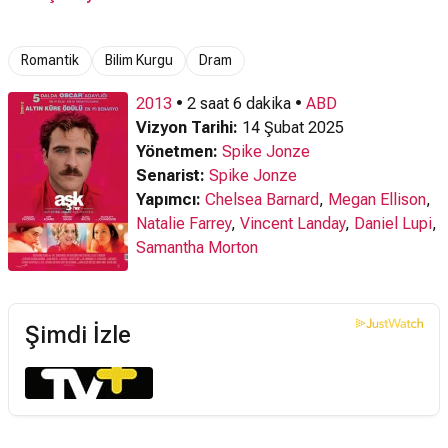
Fragman
Romantik
Bilim Kurgu
Dram
2013
• 2 saat 6 dakika •
ABD
Vizyon Tarihi:
14 Şubat 2025
Yönetmen:
Spike Jonze
Senarist:
Spike Jonze
Yapımcı:
Chelsea Barnard
,
Megan Ellison
,
Natalie Farrey
,
Vincent Landay
,
Daniel Lupi
,
Samantha Morton
Şimdi İzle