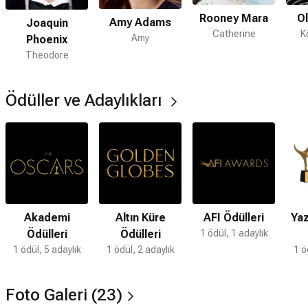
Scarlett Johansson
,
Kristen Wiig
,
Spike Jonze
,
Brian Cox
Rooney Mara
Ol
Amy Adams
Joaquin
Ne zaman çıktı?
Catherine
K
Amy
Phoenix
14 Şubat 2025
Theodore
Aşk filmi nerede çekildi?
Aşk filmi
ABD
'da çekilmiştir.
Ödüller ve Adaylıkları
Kaç saat?
2 saat 6 dakika
IMDb puanı kaç?
8.0
Aşk filmi hangi tür?
Akademi
Altın Küre
AFI Ödülleri
Yaz
Romantik
,
Bilim Kurgu
,
Dram
Ödülleri
Ödülleri
1 ödül, 1 adaylık
Nereden izleyebilirim, hangi platformda var?
1 ödül, 5 adaylık
1 ödül, 2 adaylık
1 ö
TV+
Foto Galeri (23)
Netflix'te var mı?