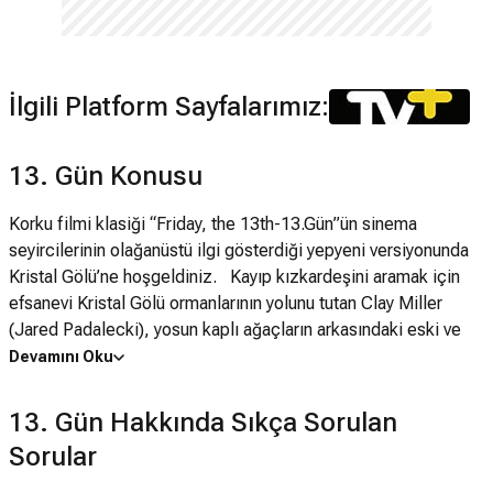
İlgili Platform Sayfalarımız:
13. Gün Konusu
Korku filmi klasiği “Friday, the 13th-13.Gün”ün sinema
seyircilerinin olağanüstü ilgi gösterdiği yepyeni versiyonunda
Kristal Gölü’ne hoşgeldiniz. Kayıp kızkardeşini aramak için
efsanevi Kristal Gölü ormanlarının yolunu tutan Clay Miller
(Jared Padalecki), yosun kaplı ağaçların arkasındaki eski ve
çürümüş kulübe kalıntıları arasında araştırmaya girişir. Polisin
Devamını Oku
ve yöre halkının uyarılarına kulak tıkayarak kayıp kızkardeşi
Whitney’i (Amanda Righetti) aramayı sürdüren Clay, o bölgeye
13. Gün Hakkında Sıkça Sorulan
heyecanlı bir hafta sonu tatili için gelen üniversiteli gençler
Sorular
arasındaki Jenna adlı bir genç kızın (Danielle Panabaker)
yardımını alır. Ancak orada hiç hesaba katmadıkları büyük bir