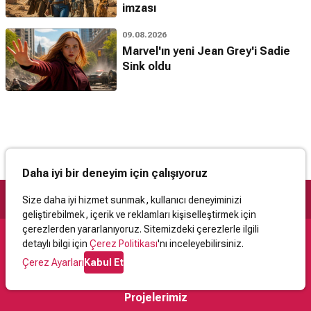
imzası
09.08.2026
Marvel'ın yeni Jean Grey'i Sadie
Sink oldu
Daha iyi bir deneyim için çalışıyoruz
Size daha iyi hizmet sunmak, kullanıcı deneyiminizi
geliştirebilmek, içerik ve reklamları kişiselleştirmek için
çerezlerden yararlanıyoruz. Sitemizdeki çerezlerle ilgili
detaylı bilgi için
Çerez Politikası
'nı inceleyebilirsiniz.
Destek
Çerez Ayarları
Kabul Et
İletişim
Yardım
Kullanıcı Sözleşmesi
Çerez Politikası
Kişisel Verilerin Korunması
Yasal Uyarı
Projelerimiz