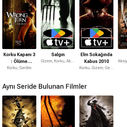
Kabus Gecesi 2 devam filmi var mı?
Evet.
Kabus Gecesi
önceki filmidir;
Kabus Gecesi 3
ise
devam filmidir.
Korku Kapanı 3
Salgın
Elm Sokağında
: Ölüme
Gizem, Korku, Aksiyon
Kabus 2010
Korku, Gerilim
Terkediş
Korku, Gizem, Gerilim
Aynı Seride Bulunan Filmler