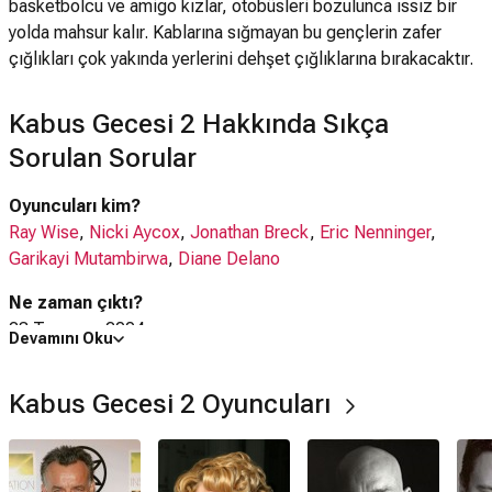
basketbolcu ve amigo kızlar, otobüsleri bozulunca ıssız bir
yolda mahsur kalır. Kablarına sığmayan bu gençlerin zafer
çığlıkları çok yakında yerlerini dehşet çığlıklarına bırakacaktır.
Kabus Gecesi 2 Hakkında Sıkça
Sorulan Sorular
Oyuncuları kim?
Ray Wise
,
Nicki Aycox
,
Jonathan Breck
,
Eric Nenninger
,
Garikayi Mutambirwa
,
Diane Delano
Ne zaman çıktı?
23 Temmuz 2004
Devamını Oku
Kabus Gecesi 2 filmi nerede çekildi?
Kabus Gecesi 2 Oyuncuları
Kabus Gecesi 2 filmi
ABD
'da çekilmiştir.
Kaç saat?
1 saat 44 dakika