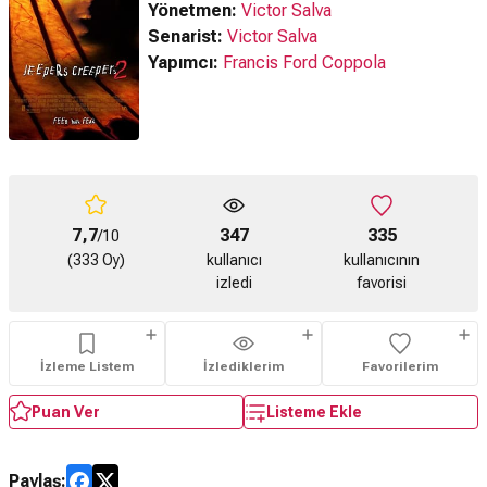
Yönetmen:
Victor Salva
Senarist:
Victor Salva
Yapımcı:
Francis Ford Coppola
7,7
347
335
/10
(333 Oy)
kullanıcı
kullanıcının
izledi
favorisi
İzleme Listem
İzlediklerim
Favorilerim
Puan Ver
Listeme Ekle
Paylaş: