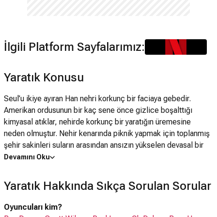
İlgili Platform Sayfalarımız:
Yaratık Konusu
Seul’u ikiye ayıran Han nehri korkunç bir faciaya gebedir.
Amerikan ordusunun bir kaç sene önce gizlice boşalttığı
kimyasal atıklar, nehirde korkunç bir yaratığın üremesine
neden olmuştur. Nehir kenarında piknik yapmak için toplanmış
şehir sakinleri suların arasından ansızın yükselen devasal bir
yaratık görürler. Bir kaç saniye içinde ortalığı savaş alanına
Devamını Oku
çeviren canavar tekrar sulara gömülmeden önce ardında
yüzlerce ölü bırakır. Ancak yaratık ile ilgili korkunç gerçek
Yaratık Hakkında Sıkça Sorulan Sorular
ancak bir kaç gün sonra farkedilir. Hükümet yaratığın insanlara
korkunç bir virüs bulaştırdığından şüphelenmektedir.
Oyuncuları kim?