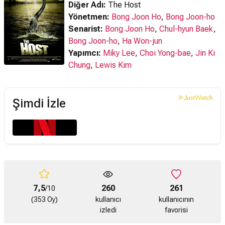
Diğer Adı:
The Host
Yönetmen:
Bong Joon Ho
,
Bong Joon-ho
Senarist:
Bong Joon Ho
,
Chul-hyun Baek
,
Bong Joon-ho
,
Ha Won-jun
Yapımcı:
Miky Lee
,
Choi Yong-bae
,
Jin Ki
Chung
,
Lewis Kim
Şimdi İzle
7,5
260
261
/10
(353 Oy)
kullanıcı
kullanıcının
izledi
favorisi