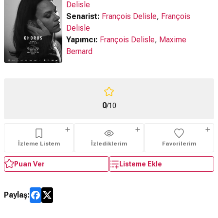
Delisle
Senarist:
François Delisle
,
François
Delisle
Yapımcı:
François Delisle
,
Maxime
Bernard
0
/10
İzleme Listem
İzlediklerim
Favorilerim
Puan Ver
Listeme Ekle
Paylaş: