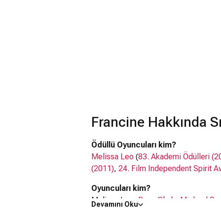
Francine Hakkında Sı
Ödüllü Oyuncuları kim?
Melissa Leo
(
83. Akademi Ödülleri (2
(2011)
,
24. Film Independent Spirit 
Oyuncuları kim?
Melissa Leo,
Dave Clark
,
Michael Po
Devamını Oku
M. Kayal