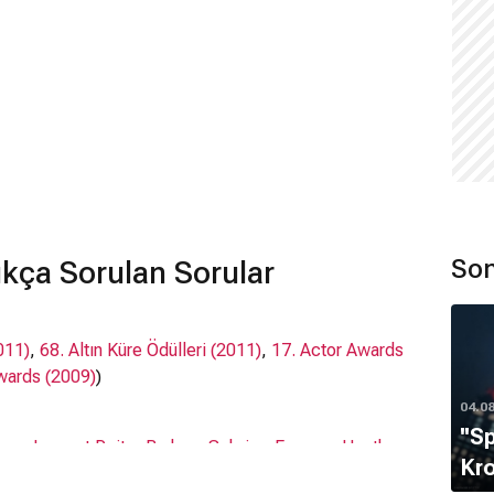
Son
kça Sorulan Sorular
011)
,
68. Altın Küre Ödülleri (2011)
,
17. Actor Awards
Awards (2009)
)
04.0
''S
wer
,
Laurent Rejto
,
Barbara Sebring-Forman
,
Heather
Kro