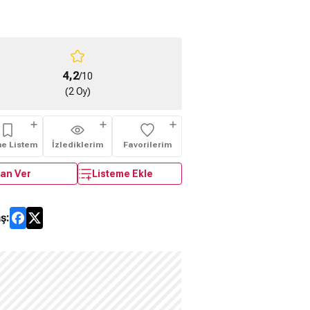
4,2
/10
(2 Oy)
me Listem
İzlediklerim
Favorilerim
an Ver
Listeme Ekle
ş: