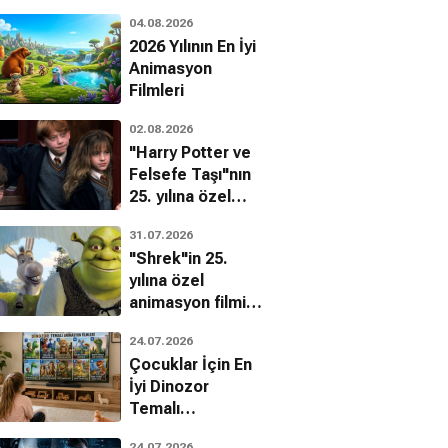
04.08.2026
2026 Yılının En İyi
Animasyon
Filmleri
02.08.2026
"Harry Potter ve
Felsefe Taşı"nın
25. yılına özel
filmin
31.07.2026
bilinmeyenleri!
"Shrek"in 25.
yılına özel
animasyon filmin
ra Sebring-
Heather M. Kayal
bilinmeyenleri!
orman
24.07.2026
Çocuklar İçin En
İyi Dinozor
Temalı
Animasyon
24.07.2026