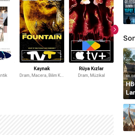
Son
Kaynak
Rüya Kızlar
U
ntik
Dram, Macera, Bilim Kurgu
Dram, Müzikal
Ka
06.0
HBO
Lan