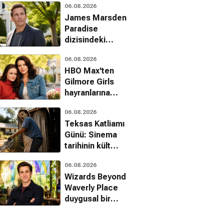
06.08.2026
yayınlandı
James Marsden
Paradise
dizisindeki
geleceğine dair
06.08.2026
ipuçlarını verdi
HBO Max'ten
Gilmore Girls
hayranlarına
müjde: Resmi
06.08.2026
belgesel geliyor
Teksas Katliamı
Günü: Sinema
tarihinin kült
yapımı kutlanıyor
06.08.2026
Wizards Beyond
Waverly Place
duygusal bir
finalle veda
ediyor