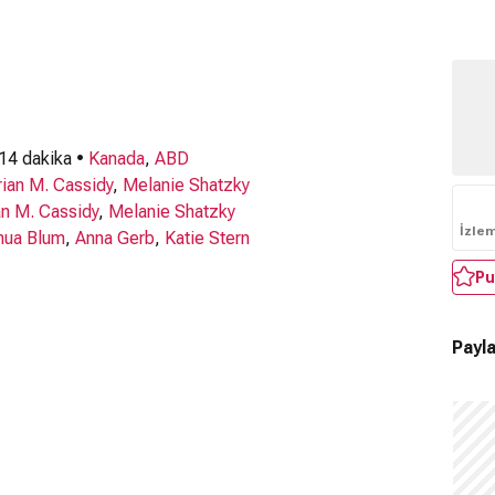
 14 dakika •
Kanada
,
ABD
rian M. Cassidy
,
Melanie Shatzky
an M. Cassidy
,
Melanie Shatzky
İzle
hua Blum
,
Anna Gerb
,
Katie Stern
Pu
Payla