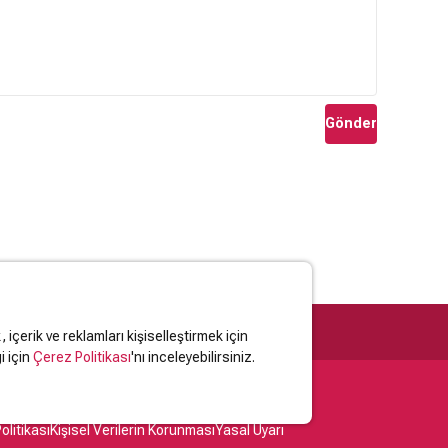
Gönder
içerik ve reklamları kişiselleştirmek için
i için
Çerez Politikası
'nı inceleyebilirsiniz.
olitikası
Kişisel Verilerin Korunması
Yasal Uyarı