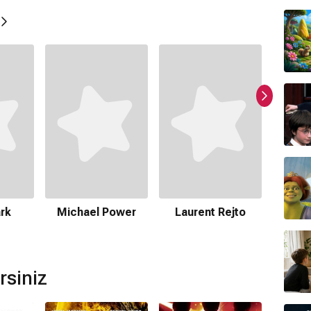
ştir.
ır.
rk
Michael Power
Laurent Rejto
Barba
F
mamaktadır.
rsiniz
nmamaktadır.