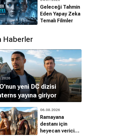
Filmleri
Geleceği Tahmin
Eden Yapay Zeka
Temalı Filmler
 Haberler
mudunu
Terabithia Köprüsü
Rocky Balboa
ybetme
Macera, Dram, Aile
Dram
8.2026
Dram
'nun yeni DC dizisi
terns yayına giriyor
06.08.2026
Ramayana
destanı için
heyecan verici
yeni fragman