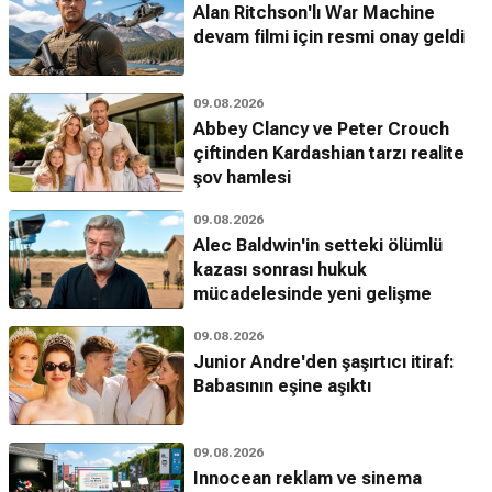
Alan Ritchson'lı War Machine
devam filmi için resmi onay geldi
09.08.2026
Abbey Clancy ve Peter Crouch
çiftinden Kardashian tarzı realite
şov hamlesi
09.08.2026
Alec Baldwin'in setteki ölümlü
kazası sonrası hukuk
mücadelesinde yeni gelişme
09.08.2026
Junior Andre'den şaşırtıcı itiraf:
Babasının eşine aşıktı
09.08.2026
Innocean reklam ve sinema