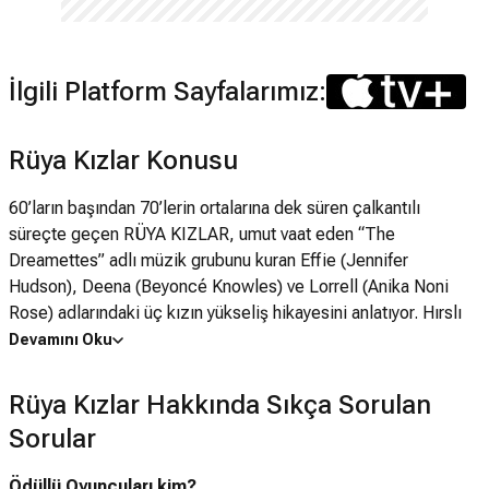
İlgili Platform Sayfalarımız:
Rüya Kızlar Konusu
60’ların başından 70’lerin ortalarına dek süren çalkantılı
süreçte geçen RÜYA KIZLAR, umut vaat eden “The
Dreamettes” adlı müzik grubunu kuran Effie (Jennifer
Hudson), Deena (Beyoncé Knowles) ve Lorrell (Anika Noni
Rose) adlarındaki üç kızın yükseliş hikayesini anlatıyor. Hırslı
menajer Curtis Taylor, Jr. (Jamie Foxx), bir yetenek
Devamını Oku
yarışmasında keşfettiği kızlara, hayatlarının teklifini yaparak;
onlara as sanatçı James “Thunder” Early (Eddie Murphy)’nin
Rüya Kızlar Hakkında Sıkça Sorulan
yardımcı sanatçıları olmalarını teklif eder. Curtis zamanla
Sorular
kızların görünüşlerinin ve seslerinin kontrolünü ele alır ve
halkın büyük ilgisini uyandıran kızların sonunda kamuoyunda,
Ödüllü Oyuncuları kim?