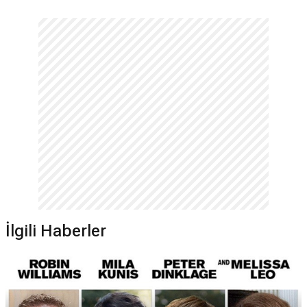
Melissa Leo hangi ödüle aday oldu?
Oyuncu,
Frozen River
filmindeki performansıyla
81. Oscar
Ödülleri
'nde
En İyi Kadın Oyuncu
dalında aday gösterilmiştir.
*Bu alandaki içerikler genel bilgi vermek amacıyla sunulur. Doğruluğu ve
güncelliği garanti edilmemektedir. (11.05.2026)
İlgili Haberler