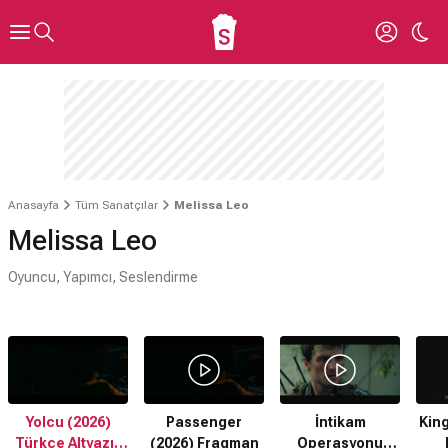
Anasayfa
Tüm Sanatçılar
Melissa Leo
Melissa Leo
Oyuncu, Yapımcı, Seslendirme
Yolcu (2026)
Passenger
İntikam
King
Türkçe Altyazılı
(2026) Fragman
Operasyonu