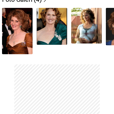
Kadın Oyuncu Performansı; 17. Actor Awards (2011) Yardımcı
Rolde Kadın Oyuncunun Üstün Performansı; 24. Film
Independent Spirit Awards (2009) En İyi Kadın Başrol.
Kimdir?
Melissa Leo,
1984
yılında oyunculuğa başlamış Amerikalı bir
oyuncudur.
Melissa Leo nereli?
Başarılı oyuncu
Manhattan, New York
doğumludur.
Hangi burç?
14 Eylül
tarihinde doğan sanatçı
Başak
burcudur.
Melissa Leo aslen nereli?
Ünlü isim aslen
New Yorklu
dur.
Gerçek adı ne?
Sanatçının tam adı
Melissa Chessington Leo
şeklindedir.