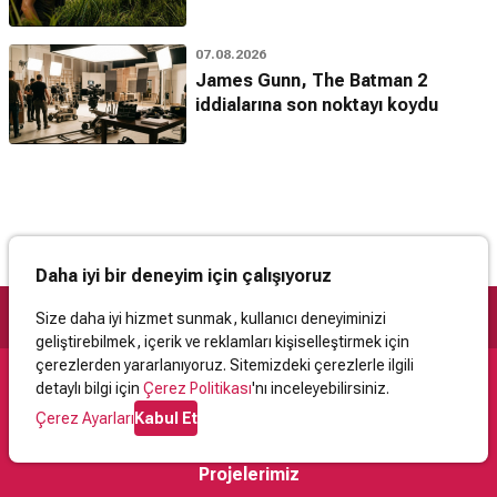
07.08.2026
James Gunn, The Batman 2
iddialarına son noktayı koydu
Daha iyi bir deneyim için çalışıyoruz
Size daha iyi hizmet sunmak, kullanıcı deneyiminizi
geliştirebilmek, içerik ve reklamları kişiselleştirmek için
çerezlerden yararlanıyoruz. Sitemizdeki çerezlerle ilgili
detaylı bilgi için
Çerez Politikası
'nı inceleyebilirsiniz.
Destek
Çerez Ayarları
Kabul Et
İletişim
Yardım
Kullanıcı Sözleşmesi
Çerez Politikası
Kişisel Verilerin Korunması
Yasal Uyarı
Projelerimiz