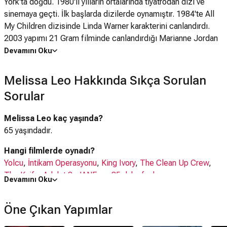
York'ta doğdu. 1980'li yılların ortalarında tiyatrodan dizi ve
sinemaya geçti. İlk başlarda dizilerde oynamıştır. 1984'te All
My Children dizisinde Linda Warner karakterini canlandırdı.
2003 yapımı 21 Gram filminde canlandırdığı Marianne Jordan
karakteriyle takdir topladı. 2010 yapımı Dövüşçü (The Fighter)
Devamını Oku
filmindeki Alice rolüyle En İyi Yardımcı Kadın Oyuncu dalında
Oscar ve Altın Küre kazandı. 1980'lerde aktör John Heard
Melissa Leo Hakkında Sıkça Sorulan
(1945-2017) ile birliktelik yaşayan Leo'nun 1987 doğumlu
Sorular
Jack Heard adında bir oğlu vardır.
Melissa Leo kaç yaşında?
65 yaşındadır.
Hangi filmlerde oynadı?
Yolcu
,
İntikam Operasyonu
,
King Ivory
,
The Clean Up Crew
,
The Knife
,
Adalet 3
,
JANE
,
ve 85 daha fazlası
Devamını Oku
Hangi dizilerde oynadı?
Öne Çıkan Yapımlar
I Know This Much Is True
,
You've Fallen For Me
,
I'm Dying Up
Here
,
Wayward Pines Sezon 2
,
Wayward Pines Sezon 1
,