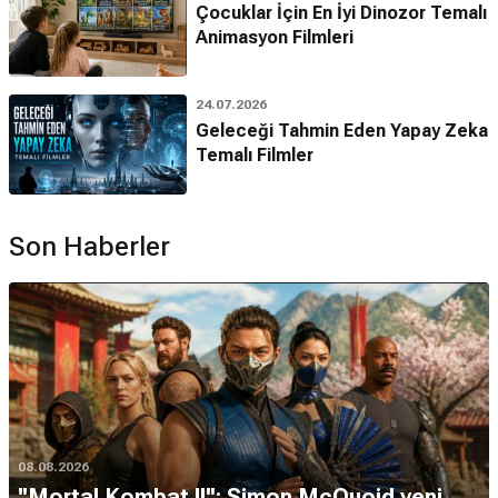
Çocuklar İçin En İyi Dinozor Temalı
Animasyon Filmleri
24.07.2026
Geleceği Tahmin Eden Yapay Zeka
Temalı Filmler
Son Haberler
08.08.2026
''Mortal Kombat II'': Simon McQuoid yeni