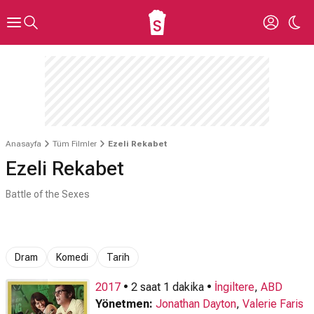
Anasayfa
Tüm Filmler
Ezeli Rekabet
Ezeli Rekabet
Battle of the Sexes
Dram
Komedi
Tarih
2017
• 2 saat 1 dakika •
İngiltere
,
ABD
Yönetmen:
Jonathan Dayton
,
Valerie Faris