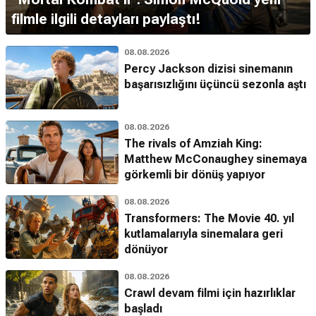
filmle ilgili detayları paylaştı!
08.08.2026
Percy Jackson dizisi sinemanın
başarısızlığını üçüncü sezonla aştı
08.08.2026
The rivals of Amziah King:
Matthew McConaughey sinemaya
görkemli bir dönüş yapıyor
08.08.2026
Transformers: The Movie 40. yıl
kutlamalarıyla sinemalara geri
dönüyor
08.08.2026
Crawl devam filmi için hazırlıklar
başladı