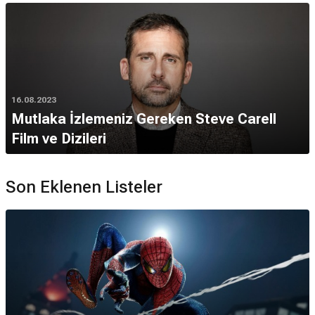
16.08.2023
Mutlaka İzlemeniz Gereken Steve Carell
Film ve Dizileri
Son Eklenen Listeler