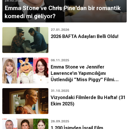
28.02.2026
Emma Stone aslen nereli?
Emma Stone ve Chris Pine'dan bir romantik
İsveç
kökenli bir büyükbabaya sahip olan oyuncu aslen
komedi mi geliyor?
Arizona
,
ABD
'lidir.
Annesi kim?
27.01.2026
Annesi ev hanımı olan
Krista Jean Stone
'dur.
2026 BAFTA Adayları Belli Oldu!
Emma Stone babası kim?
Babası müteahhit ve yönetici olan
Jeffrey Charles Stone
'dur.
06.11.2025
Gerçek adı ne?
Emma Stone ve Jennifer
Gerçek adı
Emily Jean Stone
'dur.
Lawrence’ın Yapımcılığını
Üstlendiği “Miss Piggy” Filmi
Emma Stone kaç kardeşi var?
Geliyor!
Spencer
adında kendisinden iki yaş küçük bir
erkek kardeşi
31.10.2025
bulunmaktadır.
Vizyondaki Filmlerde Bu Hafta! (31
Ekim 2025)
Hangi lise mezunu?
Xavier College Preparatory
'ye bir dönem devam etmiş
26.09.2025
ancak oyunculuk kariyeri için
liseyi bırakmış
ve eğitimine
1.200 İsimden İsrail Film