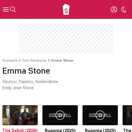
Anasayfa
Tüm Sanatçılar
Emma Stone
Emma Stone
Oyuncu, Yapımcı, Seslendirme
Emily Jean Stone
The Debut (2026)
Bugonia (2025)
Bugonia (2025)
The