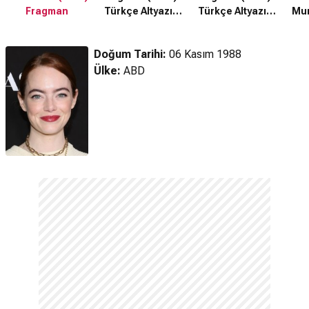
Fragman
Türkçe Altyazılı
Türkçe Altyazılı
Mur
Fragman
Fragman
Doğum Tarihi:
06 Kasım 1988
Ülke:
ABD