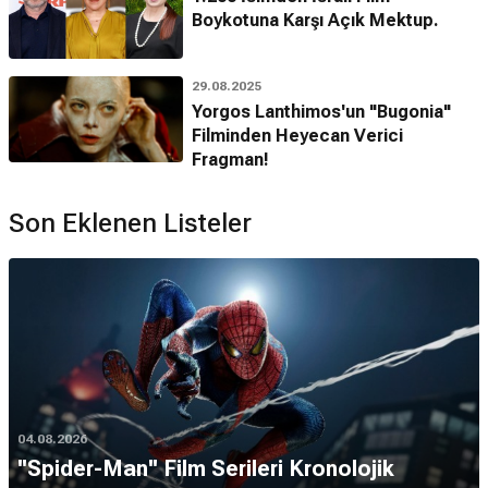
evde
devam etmiştir.
Boykotuna Karşı Açık Mektup.
Emma Stone oyunculuğa nasıl başladı?
Kariyerine 2000 yılında çocukken
Söğütlükte Rüzgar
adlı
29.08.2025
tiyatro oyunuyla başlamıştır.
Yorgos Lanthimos'un "Bugonia"
Filminden Heyecan Verici
Hangi projeyle ünlü oldu?
Fragman!
2007 yapımı gençlik komedisi
Çok Fena
(
Çok Fena
) filmiyle
çıkış yakalamıştır.
Son Eklenen Listeler
Emma Stone kaç yaşında oyunculuğa başladı?
İlk sahne deneyimini
11
yaşında yaşamıştır.
Hangi karakterle tanındı?
İnanılmaz Örümcek Adam
serisindeki
Gwen Stacy
ve
Adı
Çıkmış
filmindeki
Olive Penderghast
karakterleriyle geniş
kitlelerce tanınmıştır.
*Bu alandaki içerikler genel bilgi vermek amacıyla sunulur. Doğruluğu ve
04.08.2026
güncelliği garanti edilmemektedir. (3.08.2026)
''Spider-Man'' Film Serileri Kronolojik