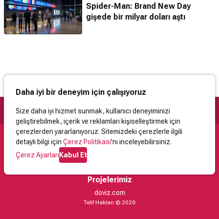
Spider-Man: Brand New Day
gişede bir milyar doları aştı
Daha iyi bir deneyim için çalışıyoruz
Size daha iyi hizmet sunmak, kullanıcı deneyiminizi
geliştirebilmek, içerik ve reklamları kişiselleştirmek için
çerezlerden yararlanıyoruz. Sitemizdeki çerezlerle ilgili
detaylı bilgi için
Çerez Politikası
'nı inceleyebilirsiniz.
Destek
Çerez Ayarları
Kabul Et
İletişim
Yardım
Kullanıcı Sözleşmesi
Çerez Politikası
Kişisel Verilerin Korunması
Yasal Uyarı
Projelerimiz
doviz.com
Telif Hakları © 2026