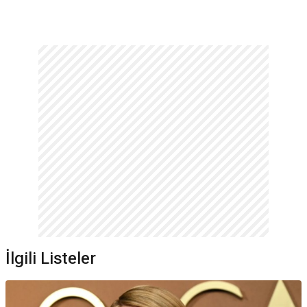
Awards (2024)
Bir Drama Dizisinde Üstün Performans, Çığır
Açan Drama Dizisi;
2. Gotham Television Awards (2025)
Çığır
Açan Komedi Dizisi;
33. Gotham Film Awards (2023)
En İyi
Uluslararası Film;
35. Gotham Film Awards (2025)
En İyi
Animasyon Uzun Metraj Filmi şeklinde adaylıklar almıştır.
Emma Stone kaç Oscar kazandı?
Emma Stone 2 kez Oscar kazanmıştır. Bunlar: En İyi Kadın
Oyuncu, En İyi Kadın Oyuncu.
Emma Stone ödül aldı mı?
Emma Stone 13 kez ödül kazanmıştır bunlar: 96. Akademi
Ödülleri (2024) En İyi Kadın Oyuncu; 89. Akademi Ödülleri
(2017) En İyi Kadın Oyuncu; 81. Altın Küre Ödülleri (2024)
Sinema Filminde En İyi Kadın Oyuncu Performansı – Müzikal
veya Komedi; 74. Altın Küre Ödülleri (2017) Sinema Filminde
İlgili Listeler
En İyi Kadın Oyuncu Performansı – Müzikal veya Komedi; 77.
BAFTA Film Ödülleri (2024) En İyi Kadın Oyuncu (Başrol); 70.
BAFTA Film Ödülleri (2017) En İyi Kadın Oyuncu (Başrol); 29.