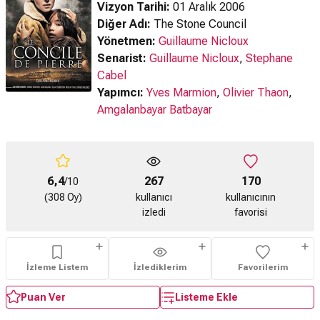
Vizyon Tarihi:
01 Aralık 2006
Diğer Adı:
The Stone Council
Yönetmen:
Guillaume Nicloux
Senarist:
Guillaume Nicloux
,
Stephane
Cabel
Yapımcı:
Yves Marmion
,
Olivier Thaon
,
Amgalanbayar Batbayar
6,4
267
170
/10
(308 Oy)
kullanıcı
kullanıcının
izledi
favorisi
İzleme Listem
İzlediklerim
Favorilerim
Puan Ver
Listeme Ekle