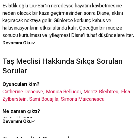
Evlatlık oğlu Liu-San’ın neredeyse hayatını kaybetmesine
neden olacak bir kaza geçirmesinden sonra Diane, aklını
kaçıracak noktaya gelir. Günlerce korkunç kabus ve
halusinasyonların etkisi altında kalır. Çocuğun bir mucize
sonucu kurtulması ve iyileşmesi Diane’i tuhaf düşüncelere iter.
Gerçekten Liu-San kimdir? Nereden gelmiştir? Göğsündeki
Devamını Oku
tuhaf izin anlamı nedir? Evlatlık olarak verilmesinde Asko
Vakfı’nın rolü nedir? Sergeï isimli bir Rus gencin yardımıyla
Taş Meclisi Hakkında Sıkça Sorulan
Diane bu sırrı araştırmaay başlar. Araştırma onu, “Tsevens”
Sorular
isminde esrarengiz bir Moğol kabilesine ve onların Taş
Meclisi’ne götürür. Diane’nin etrafında tuhaf ölümler
Oyuncuları kim?
gerçekleşirken Liu-San yedinci yaş gününde kaçırılır. Oğlunun
Catherine Deneuve
,
Monica Bellucci
,
Moritz Bleibtreu
,
Elsa
nereye kaçırıldığını tahmin eden Diane, kendini Doğu
Zylberstein
,
Sami Bouajila
,
Simona Maicanescu
Moğolistan’ın ücra bölgelerinde bulur. Oğlunun kaderinin yazılı
olduğu, unutulmuş ve vahşi dünyasında bir yolculuğa çıkar.
Ne zaman çıktı?
Anne şefkatinin her şeyden güçlü bir duygu olduğunun
01 Aralık 2006
Devamını Oku
anlatıldığı film, Fransız kara film ve korku öğelerini mükemmel
Taş Meclisi filmi nerede çekildi?
şekilde bir araya getiriyor.