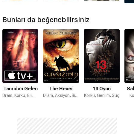
Taş Meclisi devam filmi var mı?
Hayır. Taş Meclisi için devam filmi bulunmamaktadır.
Bunları da beğenebilirsiniz
Tanrıdan Gelen
The Hexer
13 Oyun
Sa
Dram, Korku, Bilim Kurgu
Dram, Aksiyon, Bilim Kurgu
Korku, Gerilim, Suç
Ko