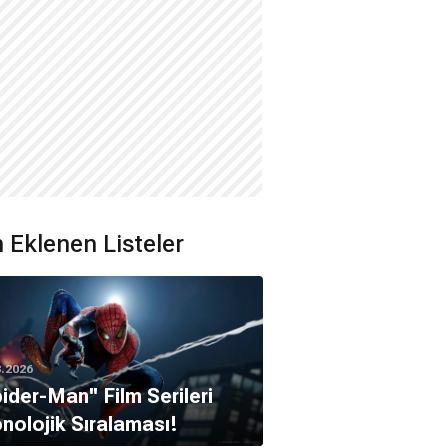
 Eklenen Listeler
8.2026
pider-Man'' Film Serileri
Han Chin
nolojik Sıralaması!
un Chen