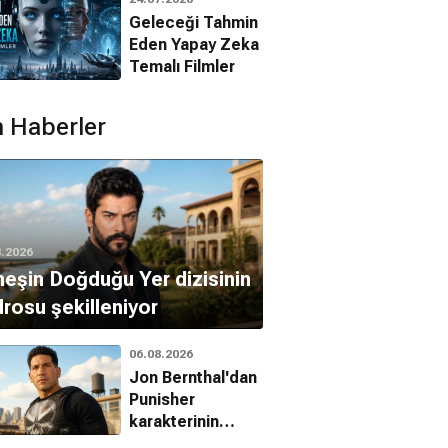
Filmleri
Geleceği Tahmin
Eden Yapay Zeka
Temalı Filmler
 Haberler
8.2026
eşin Doğduğu Yer dizisinin
rosu şekilleniyor
06.08.2026
Jon Bernthal'dan
Punisher
karakterinin
geleceği