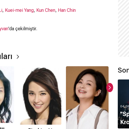
Li
,
Kuei-mei Yang
,
Kun Chen
,
Han Chin
yvan
'da çekilmiştir.
ları
Son
ır.
04.0
''S
mamaktadır.
Kro
su
K