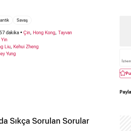
antik
Savaş
 57 dakika •
Çin
,
Hong Kong
,
Tayvan
 Yin
g Liu
,
Kehui Zheng
ley Yung
İzle
Pu
Payla
da Sıkça Sorulan Sorular