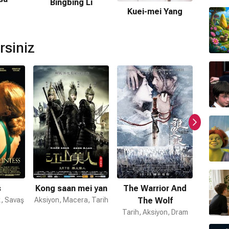
Bingbing Li
Kuei-mei Yang
afından hazırlanmıştır.
rsiniz
bulunmamaktadır.
s
Kong saan mei yan
The Warrior And
, Savaş
Aksiyon, Macera, Tarih
The Wolf
Roma
Tarih, Aksiyon, Dram