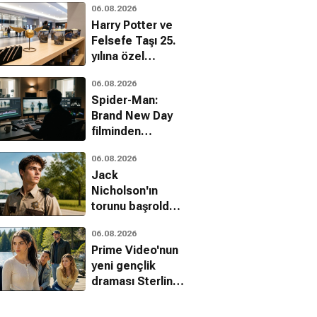
06.08.2026
hakkında dikkat
Harry Potter ve
çeken
Felsefe Taşı 25.
açıklamalar
yılına özel
koleksiyonla
06.08.2026
sinemalara
Spider-Man:
dönüyor
Brand New Day
filminden
çıkarılan sahneler
06.08.2026
belli oldu
Jack
Nicholson'ın
torunu başrolde:
The Deputy'den
06.08.2026
ilk fragman
Prime Video'nun
yeni gençlik
draması Sterling
Point hakkında
her şey