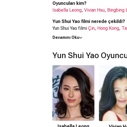
Oyuncuları kim?
Isabella Leong
,
Vivian Hsu
,
Bingbing 
Yun Shui Yao filmi nerede çekildi?
Yun Shui Yao filmi
Çin
,
Hong Kong
,
Ta
Devamını Oku
Kaç saat?
1 saat 57 dakika
Yun Shui Yao Oyuncu
IMDb puanı kaç?
6.1
Yun Shui Yao filmi hangi tür?
Dram
,
Romantik
,
Savaş
Netflix'te var mı?
Hayır. Film Netflix'te yayınlanmamaktad
Amazon Prime'da var mı?
Hayır. Film Amazon Prime'da yayınlan
Isabella Leong
Vivian H