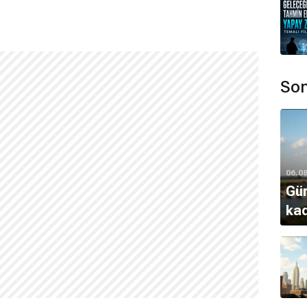
Son
06.0
Gün
kad