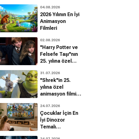
04.08.2026
2026 Yılının En İyi
Animasyon
Filmleri
02.08.2026
"Harry Potter ve
Felsefe Taşı"nın
25. yılına özel
filmin
31.07.2026
bilinmeyenleri!
"Shrek"in 25.
yılına özel
animasyon filmin
bilinmeyenleri!
24.07.2026
Çocuklar İçin En
Duvak
Altın Çiçeğin Laneti
Benim Aşk Pastam
İyi Dinozor
ntik, Dram
Aksiyon, Dram, Fantastik
Dram, Romantik
Temalı
Animasyon
24.07.2026