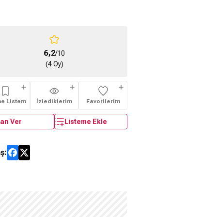
6,2
/10
(4 Oy)
me Listem
İzlediklerim
Favorilerim
an Ver
Listeme Ekle
ş: