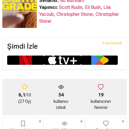
Senarist:
Bo Burnham
Yapımcı:
Scott Rudin
,
Eli Bush
,
Lila
Yacoub
,
Christopher Storer
,
Christopher
Storer
Şimdi İzle
6,1
54
19
/10
(27 Oy)
kullanıcı
kullanıcının
izledi
favorisi