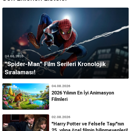
04.08.2026
''Spider-Man'' Film Serileri Kronolojik
Sıralaması!
04.08.2026
2026 Yılının En İyi Animasyon
Filmleri
02.08.2026
"Harry Potter ve Felsefe Taşı"nın
25. yılına özel filmin bilinmeyenleri!