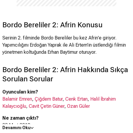
Bordo Bereliler 2: Afrin Konusu
Serinin 2. filminde Bordo Bereliler bu kez Afrin'e giriyor.
Yapımcılığını Erdoğan Yaprak ile Ali Ertem’in üstlendiği filmin
yönetmen koltuğunda Erhan Baytimur oturuyor.
Bordo Bereliler 2: Afrin Hakkında Sıkça
Sorulan Sorular
Oyuncuları kim?
Balamir Emren
,
Çiğdem Batur
,
Cenk Ertan
,
Halil İbrahim
Kalaycıoğlu
,
Cavit Çetin Güner
,
Ozan Güler
Ne zaman çıktı?
23 Mart 2018
Devamını Oku