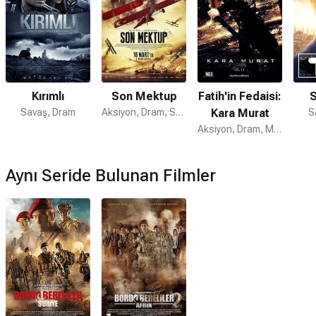
Bordo Bereliler 2: Afrin devam filmi var mı?
Hayır. Devam filmi bulunmamaktadır.
Bordo Bereliler Suriye
önceki filmidir.
Kırımlı
Son Mektup
Fatih'in Fedaisi:
Savaş, Dram
Aksiyon, Dram, Savaş
Kara Murat
S
Aksiyon, Dram, Macera
Aynı Seride Bulunan Filmler