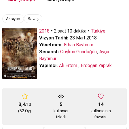
Fragman
Teaser
Aksiyon
Savaş
2018
• 2 saat 10 dakika •
Türkiye
Vizyon Tarihi:
23 Mart 2018
Yönetmen:
Erhan Baytimur
Senarist:
Coşkun Gündoğdu
,
Ayça
Baytimur
Yapımcı:
Ali Ertem
,
Erdoğan Yaprak
3,4
5
14
/10
(52 Oy)
kullanıcı
kullanıcının
izledi
favorisi