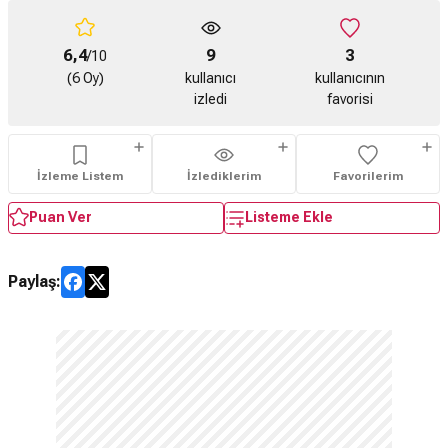
6,4
9
3
/10
(6 Oy)
kullanıcı
kullanıcının
izledi
favorisi
İzleme Listem
İzlediklerim
Favorilerim
Puan Ver
Listeme Ekle
Paylaş: