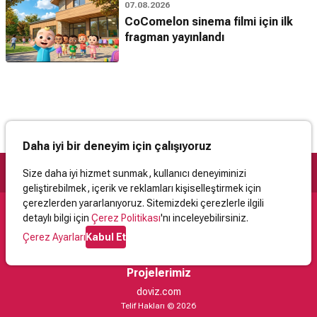
07.08.2026
CoComelon sinema filmi için ilk
fragman yayınlandı
Daha iyi bir deneyim için çalışıyoruz
Size daha iyi hizmet sunmak, kullanıcı deneyiminizi
geliştirebilmek, içerik ve reklamları kişiselleştirmek için
çerezlerden yararlanıyoruz. Sitemizdeki çerezlerle ilgili
detaylı bilgi için
Çerez Politikası
'nı inceleyebilirsiniz.
Destek
Çerez Ayarları
Kabul Et
İletişim
Yardım
Kullanıcı Sözleşmesi
Çerez Politikası
Kişisel Verilerin Korunması
Yasal Uyarı
Projelerimiz
doviz.com
Telif Hakları © 2026