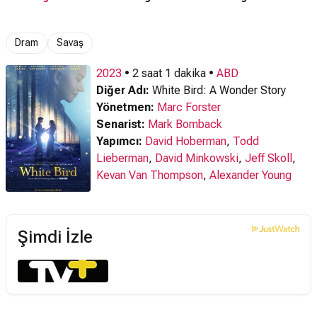
Dram
Savaş
2023
• 2 saat 1 dakika •
ABD
Diğer Adı:
White Bird: A Wonder Story
Yönetmen:
Marc Forster
Senarist:
Mark Bomback
Yapımcı:
David Hoberman
,
Todd
Lieberman
,
David Minkowski
,
Jeff Skoll
,
Kevan Van Thompson
,
Alexander Young
Şimdi İzle