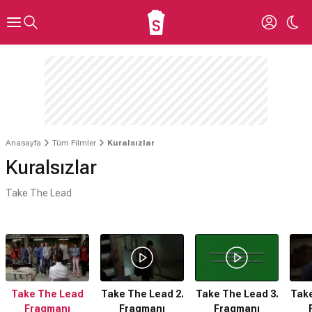
Anasayfa
Tüm Filmler
Kuralsızlar
Kuralsızlar
Take The Lead
Take The Lead
Take The Lead 2.
Take The Lead 3.
Take
Fragmanı
Fragmanı
Fragmanı