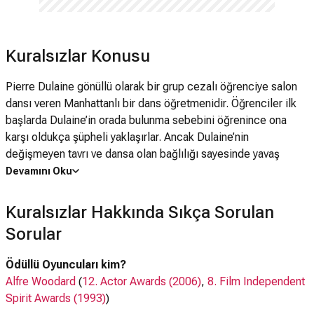
Kuralsızlar Konusu
Pierre Dulaine gönüllü olarak bir grup cezalı öğrenciye salon
dansı veren Manhattanlı bir dans öğretmenidir. Öğrenciler ilk
başlarda Dulaine’in orada bulunma sebebini öğrenince ona
karşı oldukça şüpheli yaklaşırlar. Ancak Dulaine’nin
değişmeyen tavrı ve dansa olan bağlılığı sayesinde yavaş
yavaş uyguladığı programı takip etmeye başlarlar. Hatta zaman
Devamını Oku
geçtikte aldıkları eğitimi bir adım ileri götürerek Dulaine’nin
klâsik dansı ile kendi tarzları olan hip hopu birleştirerek ortaya
Kuralsızlar Hakkında Sıkça Sorulan
eşsiz bir karışım çıkartırlar. Belli bir süreden sonra Dulaine bu
Sorular
grubun sadece dans hocası değil, aynı zamanda akıl hocası
olacaktır. Hayatları boyunca herhangi bir şeyle mücadele
Ödüllü Oyuncuları kim?
etmemiş olan bu grubu prestijli bir salon dansları yarışmasına
Alfre Woodard
(
12. Actor Awards (2006)
,
8. Film Independent
katılmaya ikna edecektir.
Spirit Awards (1993)
)