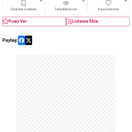
İzleme Listem
İzlediklerim
Favorilerim
Puan Ver
Listeme Ekle
Paylaş: