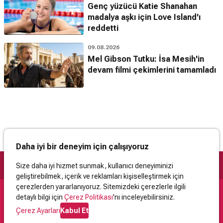
Genç yüzücü Katie Shanahan
madalya aşkı için Love Island'ı
reddetti
09.08.2026
Mel Gibson Tutku: İsa Mesih'in
devam filmi çekimlerini tamamladı
Daha iyi bir deneyim için çalışıyoruz
Size daha iyi hizmet sunmak, kullanıcı deneyiminizi
geliştirebilmek, içerik ve reklamları kişiselleştirmek için
çerezlerden yararlanıyoruz. Sitemizdeki çerezlerle ilgili
detaylı bilgi için
Çerez Politikası
'nı inceleyebilirsiniz.
Destek
Çerez Ayarları
Kabul Et
İletişim
Yardım
Kullanıcı Sözleşmesi
Çerez Politikası