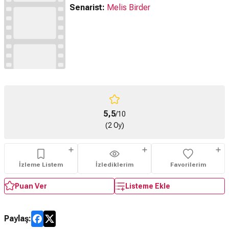
Senarist:
Melis Birder
5,5
/10
(2 Oy)
İzleme Listem
İzlediklerim
Favorilerim
Puan Ver
Listeme Ekle
Paylaş: