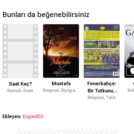
Bunları da beğenebilirsiniz
Mustafa
Fenerbahçe:
Saat Kaç?
Belgesel, Biyografi, Tarih
Bir Tutkunun
Bel
Komedi, Dram
Belgesel, Tarih
Tarihi
Ekleyen:
Engiin003