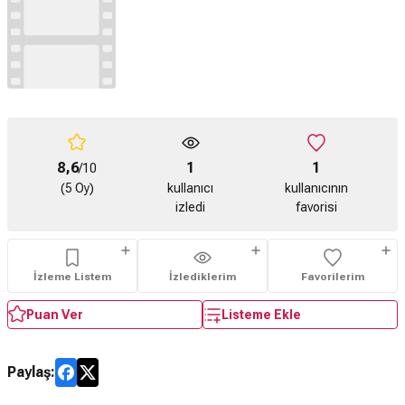
8,6
1
1
/10
(5 Oy)
kullanıcı
kullanıcının
izledi
favorisi
İzleme Listem
İzlediklerim
Favorilerim
Puan Ver
Listeme Ekle
Paylaş: