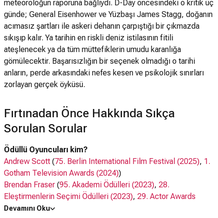
meteoroloğun raporuna bağlıydı. D-Day öncesindeki o kritik üç
günde; General Eisenhower ve Yüzbaşı James Stagg, doğanın
acımasız şartları ile askeri dehanın çarpıştığı bir çıkmazda
sıkışıp kalır. Ya tarihin en riskli deniz istilasının fitili
ateşlenecek ya da tüm müttefiklerin umudu karanlığa
gömülecektir. Başarısızlığın bir seçenek olmadığı o tarihi
anların, perde arkasındaki nefes kesen ve psikolojik sınırları
zorlayan gerçek öyküsü.
Fırtınadan Önce Hakkında Sıkça
Sorulan Sorular
Ödüllü Oyuncuları kim?
Andrew Scott
(
75. Berlin International Film Festival (2025)
,
1.
Gotham Television Awards (2024)
)
Brendan Fraser
(
95. Akademi Ödülleri (2023)
,
28.
Eleştirmenlerin Seçimi Ödülleri (2023)
,
29. Actor Awards
(2023)
,
12. Actor Awards (2006)
)
Devamını Oku