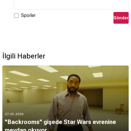
Spoiler
Gönder
İlgili Haberler
27.05.2026
"Backrooms" gişede Star Wars evrenine
meydan okuyor