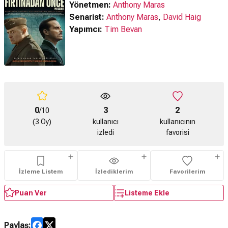
Yönetmen:
Anthony Maras
Senarist:
Anthony Maras
,
David Haig
Yapımcı:
Tim Bevan
0
3
2
/10
(3 Oy)
kullanıcı
kullanıcının
izledi
favorisi
İzleme Listem
İzlediklerim
Favorilerim
Puan Ver
Listeme Ekle
Paylaş: