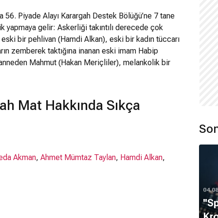
da 56. Piyade Alayı Karargah Destek Bölüğü’ne 7 tane
ik yapmaya gelir: Askerliği takıntılı derecede çok
ski bir pehlivan (Hamdi Alkan), eski bir kadın tüccarı
arın zemberek taktığına inanan eski imam Habip
anneden Mahmut (Hakan Meriçliler), melankolik bir
f Tuncay (Rıza Kocaoğlu). Ruhsal özürlü konukların
kerlerine zimmetlenmesi ve askerlerin konuklarla uyum
olur. Böyle bir günde alayda herkesin konuklarla
ah Mat Hakkında Sıkça
Karpov (Mehmet Ali Erbil), can düşmanı olarak kabul
ğlu) ile geçmişteki hesabını kapatmak için aynı günü
Son
ayan Karpov ne pahasına olursa olsun Levent
ov’un kararlılığı ve acımasız planlarına, konuklar ve
ince Levent Üsteğmen için tehlike giderek artar. Çözüm
eda Akman
,
Ahmet Mümtaz Taylan
,
Hamdi Alkan
,
 (Seda Akman) kolları sıvarlar.
04.0
''S
Kro