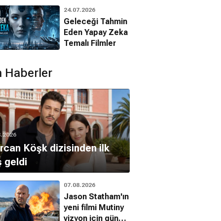
Animasyon
24.07.2026
Filmleri
Geleceği Tahmin
Eden Yapay Zeka
Temalı Filmler
 Haberler
8.2026
can Köşk dizisinden ilk
ş geldi
07.08.2026
Jason Statham'ın
rsız Var
Maskeli Beşler
Vay Arkadaş
yeni filmi Mutiny
vizyon için gün
Aksiyon, Macera, Komedi
İntikam Peşinde
Komedi