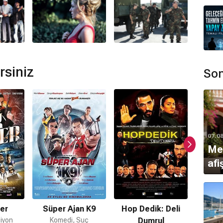
rsiniz
Son
07.0
Mer
afi
er
Süper Ajan K9
Hop Dedik: Deli
Hı
iyon
Komedi, Suç
Dumrul