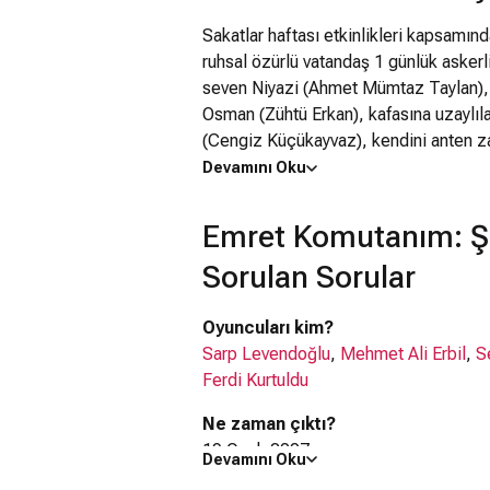
Sakatlar haftası etkinlikleri kapsamın
ruhsal özürlü vatandaş 1 günlük askerl
seven Niyazi (Ahmet Mümtaz Taylan), e
Osman (Zühtü Erkan), kafasına uzaylıl
(Cengiz Küçükayvaz), kendini anten z
genç Melih (Mert Yavuzcan) ve Obsesi
Devamını Oku
birer birer Karargah Destek Bölüğü as
sorunları ortalığın karışmasına neden 
Emret Komutanım: Ş
ilgileneceğinden emin olan eski ajan 
Sorulan Sorular
ettiği Levent Üsteğmen (Sarp Levendo
seçer. Alayda istediği sonuca ulaşam
Üsteğmen’den intikamını alacaktır. Karp
Oyuncuları kim?
askerlerin yarattığı kargaşa da eklen
Sarp Levendoğlu
,
Mehmet Ali Erbil
,
S
için Levent Üsteğmen ve Deniz Yüzbaşı
Ferdi Kurtuldu
Ne zaman çıktı?
19 Ocak 2007
Devamını Oku