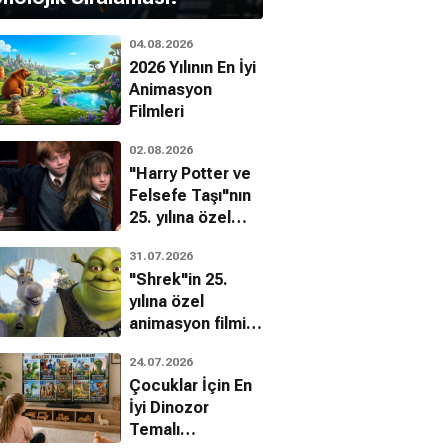
04.08.2026
2026 Yılının En İyi
Animasyon
Filmleri
02.08.2026
"Harry Potter ve
Felsefe Taşı"nın
25. yılına özel
filmin
31.07.2026
bilinmeyenleri!
Ferdi Kurtuldu
"Shrek"in 25.
di Alkan
yılına özel
ehlivan
animasyon filmin
bilinmeyenleri!
24.07.2026
Çocuklar İçin En
İyi Dinozor
Temalı