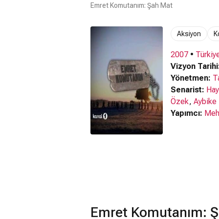
Emret Komutanım: Şah Mat
Aksiyon
K
2007
•
Türkiy
Vizyon Tarihi
Yönetmen:
T
Senarist:
Hay
Özek
,
Aybike 
Yapımcı:
Mehm
Emret Komutanım: Ş