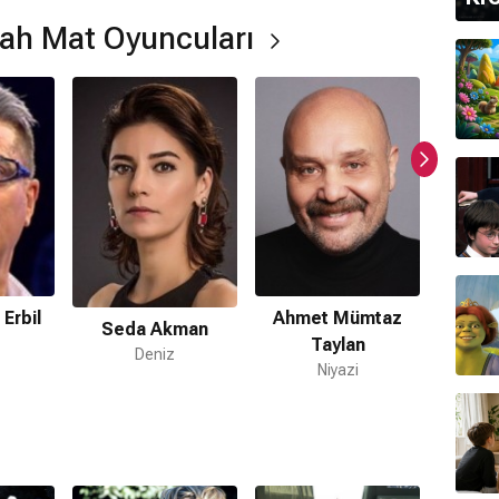
rede çekildi?
iye
'de çekilmiştir.
ah Mat Oyuncuları
ngi tür?
ır.
mamaktadır.
Erbil
Ahmet Mümtaz
Ham
Seda Akman
Taylan
P
Deniz
Niyazi
kleri
Tolga Çebi
tarafından hazırlanmıştır.
ilmi var mı?
 devam filmi bulunmamaktadır.