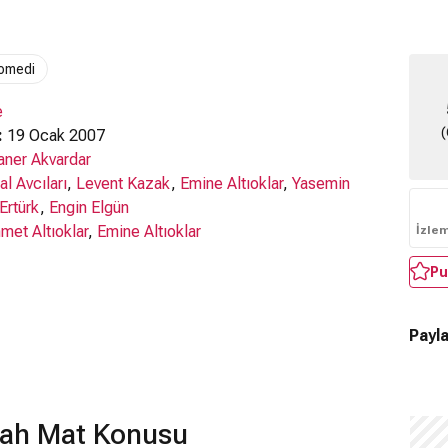
omedi
e
(
:
19 Ocak 2007
aner Akvardar
al Avcıları
,
Levent Kazak
,
Emine Altıoklar
,
Yasemin
Ertürk
,
Engin Elgün
et Altıoklar
,
Emine Altıoklar
İzle
Pu
Payla
ah Mat Konusu