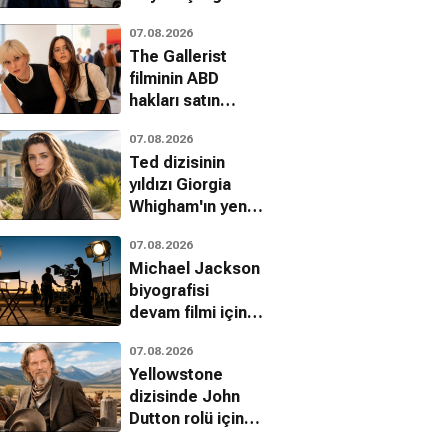
sayıyor
Komedi
07.08.2026
The Gallerist
filminin ABD
hakları satın
alındı
07.08.2026
Ted dizisinin
yıldızı Giorgia
Whigham'ın yeni
adresi belli oldu
07.08.2026
Michael Jackson
biyografisi
devam filmi için
çekim takvimi
07.08.2026
belli oldu
Yellowstone
dizisinde John
Dutton rolü için
ilk aday Jeff