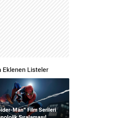
 Eklenen Listeler
8.2026
pider-Man'' Film Serileri
nolojik Sıralaması!