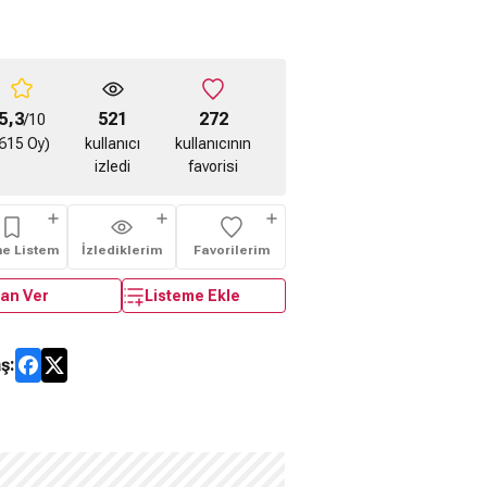
5,3
521
272
/10
615 Oy)
kullanıcı
kullanıcının
izledi
favorisi
me Listem
İzlediklerim
Favorilerim
an Ver
Listeme Ekle
ş: