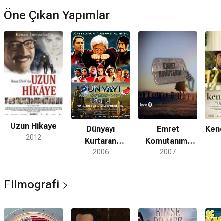
Öne Çıkan Yapımlar
Uzun Hikaye
Dünyayı
Emret
Kend
2012
Kurtaran
Komutanım:
Adamın Oğlu
2006
Şah Mat
2007
Filmografi