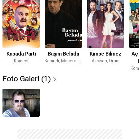
Kasada Parti
Başım Belada
Kimse Bilmez
Aç 
Komedi
Komedi, Macera, Romantik
Aksiyon, Dram
Kom
Foto Galeri (1)