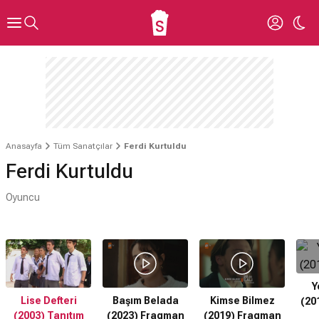
Anasayfa
Tüm Sanatçılar
Ferdi Kurtuldu
Ferdi Kurtuldu
Oyuncu
Y
Lise Defteri
Başım Belada
Kimse Bilmez
(20
(2003) Tanıtım
(2023) Fragman
(2019) Fragman