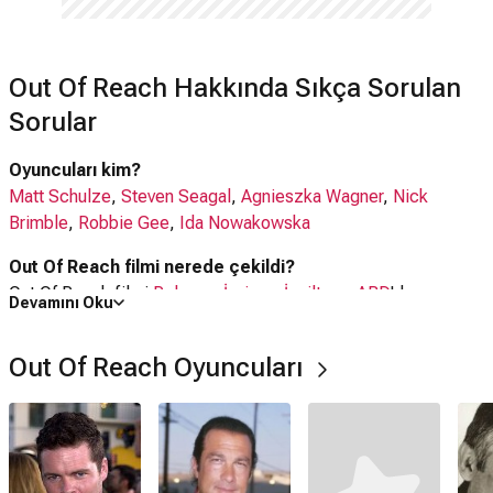
Out Of Reach Hakkında Sıkça Sorulan
Sorular
Oyuncuları kim?
Matt Schulze
,
Steven Seagal
,
Agnieszka Wagner
,
Nick
Brimble
,
Robbie Gee
,
Ida Nowakowska
Out Of Reach filmi nerede çekildi?
Out Of Reach filmi
Polonya
,
İsviçre
,
İngiltere
,
ABD
'da
Devamını Oku
çekilmiştir.
Out Of Reach Oyuncuları
Kaç saat?
1 saat 25 dakika
IMDb puanı kaç?
4.0