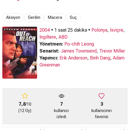
Aksiyon
Gerilim
Macera
Suç
2004
• 1 saat 25 dakika •
Polonya
,
İsviçre
,
İngiltere
,
ABD
Yönetmen:
Po-chih Leong
Senarist:
James Townsend
,
Trevor Miller
Yapımcı:
Erik Anderson
,
Binh Dang
,
Adam
Greenman
7,8
7
3
/10
(12 Oy)
kullanıcı
kullanıcının
izledi
favorisi