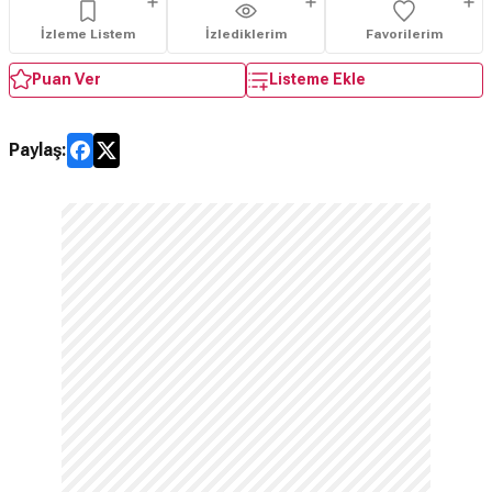
İzleme Listem
İzlediklerim
Favorilerim
Puan Ver
Listeme Ekle
Paylaş: