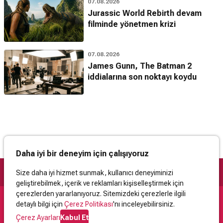
07.08.2026
Jurassic World Rebirth devam
filminde yönetmen krizi
07.08.2026
James Gunn, The Batman 2
iddialarına son noktayı koydu
Daha iyi bir deneyim için çalışıyoruz
Size daha iyi hizmet sunmak, kullanıcı deneyiminizi
geliştirebilmek, içerik ve reklamları kişiselleştirmek için
çerezlerden yararlanıyoruz. Sitemizdeki çerezlerle ilgili
detaylı bilgi için
Çerez Politikası
'nı inceleyebilirsiniz.
Destek
Çerez Ayarları
Kabul Et
İletişim
Yardım
Kullanıcı Sözleşmesi
Çerez Politikası