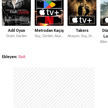
Adil Oyun
Metrodan Kaçış
Takers
Dün
Dram, Gerilim
Suç, Gerilim, Aksiyon
Aksiyon, Suç, Dram
Lo
Ekleyen:
SoA