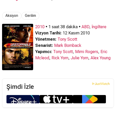
Aksiyon
Gerilim
2010
• 1 saat 38 dakika •
ABD
,
İngiltere
Vizyon Tarihi:
12 Kasım 2010
Yönetmen:
Tony Scott
Senarist:
Mark Bomback
Yapımcı:
Tony Scott
,
Mimi Rogers
,
Eric
Mcleod
,
Rick Yorn
,
Julie Yorn
,
Alex Young
Şimdi İzle