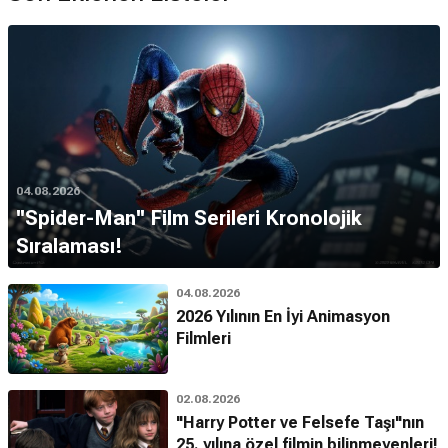
04.08.2026
''Spider-Man'' Film Serileri Kronolojik
Sıralaması!
04.08.2026
2026 Yılının En İyi Animasyon
Filmleri
02.08.2026
"Harry Potter ve Felsefe Taşı"nın
25. yılına özel filmin bilinmeyenleri!