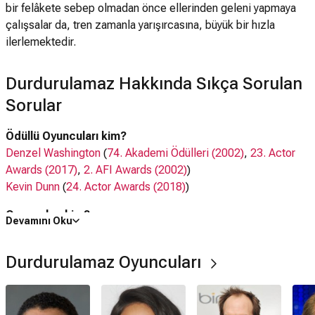
bir felâkete sebep olmadan önce ellerinden geleni yapmaya
çalışsalar da, tren zamanla yarışırcasına, büyük bir hızla
ilerlemektedir.
Durdurulamaz Hakkında Sıkça Sorulan
Sorular
Ödüllü Oyuncuları kim?
Denzel Washington
(
74. Akademi Ödülleri (2002)
,
23. Actor
Awards (2017)
,
2. AFI Awards (2002)
)
Kevin Dunn
(
24. Actor Awards (2018)
)
Oyuncuları kim?
Devamını Oku
Denzel Washington,
Rosario Dawson
,
Ethan Suplee
, Kevin
Dunn,
Chris Pine
,
Kevin Chapman
Durdurulamaz Oyuncuları
Ne zaman çıktı?
12 Kasım 2010