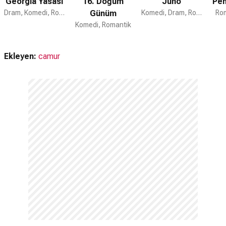
Georgia Yasası
16. Doğum
Juno
Pem
Dram, Komedi, Romantik
Günüm
Komedi, Dram, Romantik
Rom
Komedi, Romantik
Ekleyen:
camur