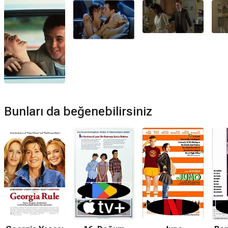
Netflix'te var mı?
Hayır. Film Netflix'te yayınlanmamaktadır.
Amazon Prime'da var mı?
Hayır. Film Amazon Prime'da yayınlanmamaktadır.
Müzikleri kime ait?
Birşey Söyle filmi müzikleri
Anne Dudley
,
Richard Gibbs
tarafından hazırlanmıştır.
Bunları da beğenebilirsiniz
Birşey Söyle devam filmi var mı?
Hayır. Birşey Söyle için devam filmi bulunmamaktadır.