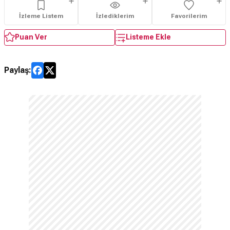
İzleme Listem
İzlediklerim
Favorilerim
Puan Ver
Listeme Ekle
Paylaş: