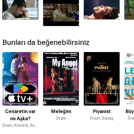
Bunları da beğenebilirsiniz
Cesaretin var
Meleğim
Piyanist
Büy
mı Aşka?
Dram
Dram, Savaş
Dra
Dram, Komedi, Romantik