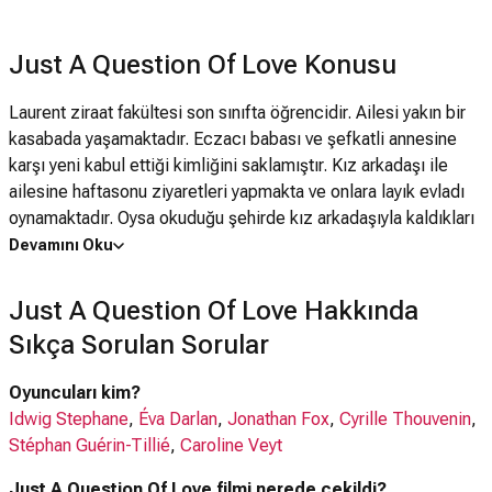
Just A Question Of Love Konusu
Laurent ziraat fakültesi son sınıfta öğrencidir. Ailesi yakın bir
kasabada yaşamaktadır. Eczacı babası ve şefkatli annesine
karşı yeni kabul ettiği kimliğini saklamıştır. Kız arkadaşı ile
ailesine haftasonu ziyaretleri yapmakta ve onlara layık evladı
oynamaktadır. Oysa okuduğu şehirde kız arkadaşıyla kaldıkları
evde yanyana bile yatmamaktadırlar. Korktuğu şey büyüktür.
Devamını Oku
Kuzeni gay olduğunu açıklamış. Ailesinin kabulüne fırsat ve
zaman vermeden sevgilisiyle Vietnama gitmiş, orada hepatit
Just A Question Of Love Hakkında
olmuş. Aile ise onu aids olmakla suçlamış, evden atmış,
Sıkça Sorulan Sorular
ölünce de ardından kahrolmuşlardır. Teyzesi ve eniştesinin hali
içler acısıdır. Bu korkulu gizlenme ve sevgili arayışı tam da
Oyuncuları kim?
mezuniyete yakınken, okula yeni gelen asistan Cedric ile
Idwig Stephane
,
Éva Darlan
,
Jonathan Fox
,
Cyrille Thouvenin
,
yepyeni bir başlangıca taşınır. Yyaz stajını yanında yaparken ilk
Stéphan Guérin-Tillié
,
Caroline Veyt
açılışlar, ilk dokunuşlarla başlayan gay life ertesi sabah
Cedric'in annesinin yatak odası kapısını açmasıyla daha da
Just A Question Of Love filmi nerede çekildi?