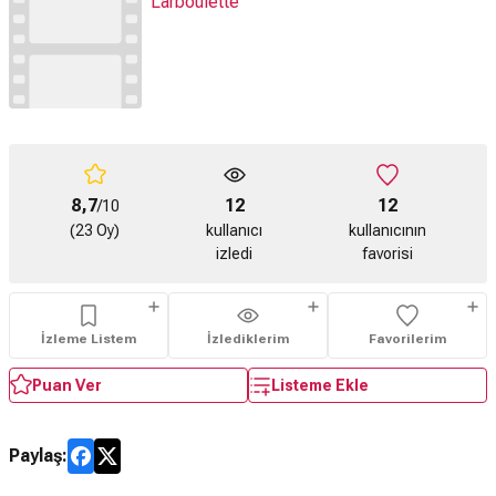
Larboulette
8,7
12
12
/10
(23 Oy)
kullanıcı
kullanıcının
izledi
favorisi
İzleme Listem
İzlediklerim
Favorilerim
Puan Ver
Listeme Ekle
Paylaş: