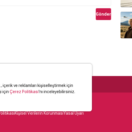
Gönder
içerik ve reklamları kişiselleştirmek için
i için
Çerez Politikası
'nı inceleyebilirsiniz.
olitikası
Kişisel Verilerin Korunması
Yasal Uyarı