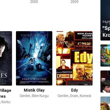
2000
2009
04.0
''S
Kro
Mistik Olay
Edy
Village
Gerilim, Bilim Kurgu
Gerilim, Dram, Komedi
res
, Korku