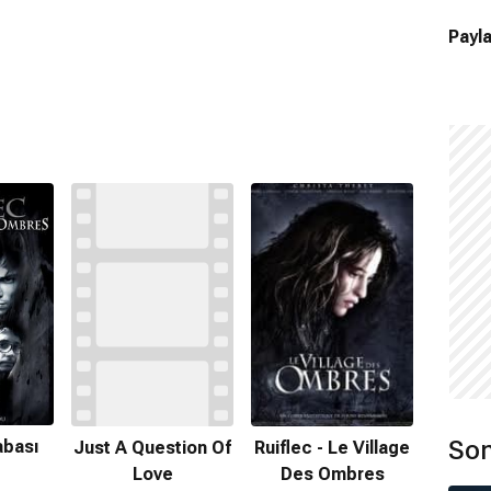
Payla
Son
abası
Just A Question Of
Ruiflec - Le Village
Love
Des Ombres