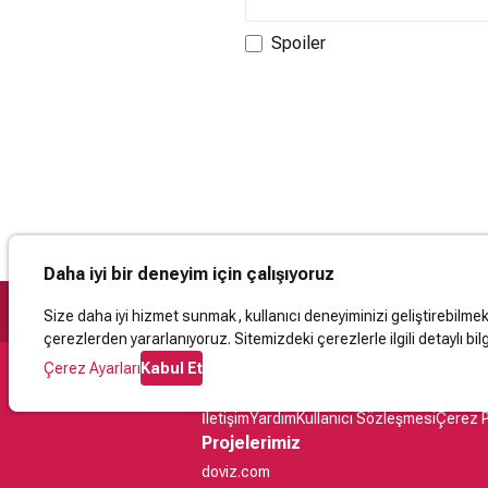
Spoiler
Daha iyi bir deneyim için çalışıyoruz
Size daha iyi hizmet sunmak, kullanıcı deneyiminizi geliştirebilmek, 
çerezlerden yararlanıyoruz. Sitemizdeki çerezlerle ilgili detaylı bilg
Çerez Ayarları
Kabul Et
Destek
İletişim
Yardım
Kullanıcı Sözleşmesi
Çerez P
Projelerimiz
doviz.com