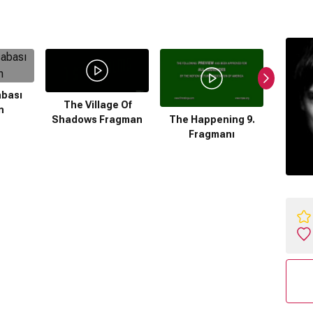
abası
The Village Of
n
Shadows Fragman
The Happening 9.
The H
Fragmanı
F