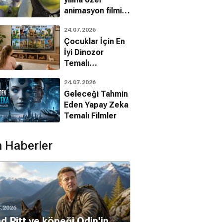
animasyon filmin
bilinmeyenleri!
24.07.2026
Çocuklar İçin En
İyi Dinozor
Temalı
Animasyon
24.07.2026
Filmleri
Geleceği Tahmin
Eden Yapay Zeka
Temalı Filmler
 Haberler
8.2026
d Pitt ve köpeği Odin'in