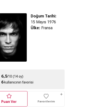
Doğum Tarihi:
15 Mayıs 1976
Ülke:
Fransa
appening 8.
The Happening 6.
The Happening 5.
ragmanı
Fragmanı
Fragmanı
6,5
/10 (14 oy)
6
kullanıcının favorisi
Puan Ver
Favorilerim