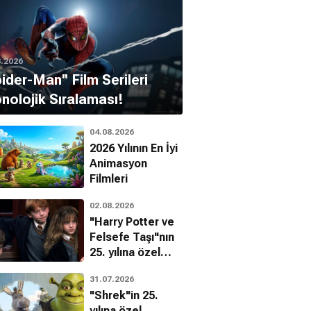
8.2026
pider-Man'' Film Serileri
nolojik Sıralaması!
04.08.2026
2026 Yılının En İyi
Animasyon
Filmleri
02.08.2026
"Harry Potter ve
Felsefe Taşı"nın
25. yılına özel
filmin
31.07.2026
bilinmeyenleri!
"Shrek"in 25.
yılına özel