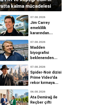
yatta kalma mücadelesi
07.08.2026
Jim Carrey
emeklilik
kararından
vazgeçti:
07.08.2026
Jetgiller ile
Madden
dönüyor
biyografisi
beklenenden
erken geliyor
07.08.2026
Spider-Noir dizisi
Prime Video'da
rekor kırmaya
devam ediyor
06.08.2026
Ata Demirağ ile
Reçber çifti