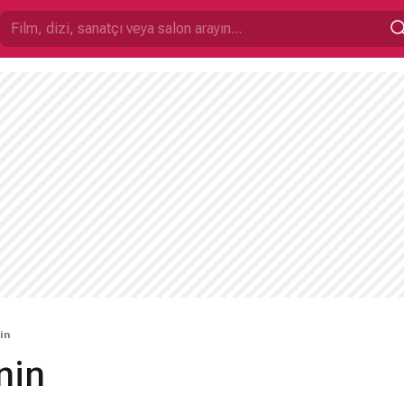
in
nin