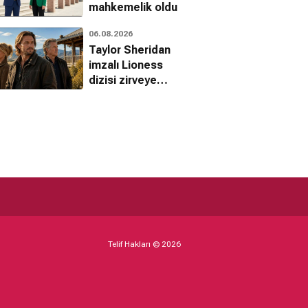
mahkemelik oldu
06.08.2026
Taylor Sheridan
imzalı Lioness
dizisi zirveye
yerleşti
Telif Hakları © 2026