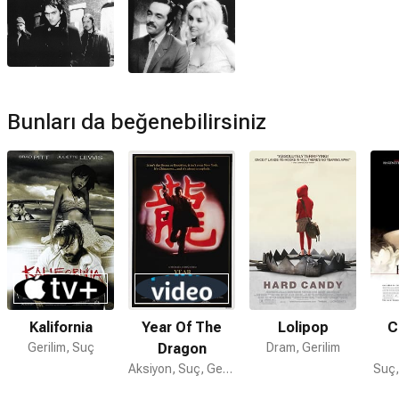
Terörist filmi müzikleri
David Holmes
,
Gary Burns
,
Keith
Tenniswood
,
David Holmes
tarafından hazırlanmıştır.
Terörist devam filmi var mı?
Hayır. Terörist için devam filmi bulunmamaktadır.
Bunları da beğenebilirsiniz
Kalifornia
Year Of The
Lolipop
C
Gerilim, Suç
Dragon
Dram, Gerilim
Aksiyon, Suç, Gerilim
Suç,