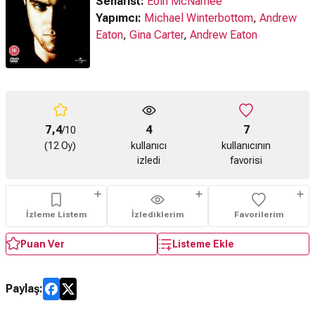
Senarist:
Eoin McNamee
Yapımcı:
Michael Winterbottom
,
Andrew
Eaton
,
Gina Carter
,
Andrew Eaton
7,4
4
7
/10
(12 Oy)
kullanıcı
kullanıcının
izledi
favorisi
İzleme Listem
İzlediklerim
Favorilerim
Puan Ver
Listeme Ekle
Paylaş: