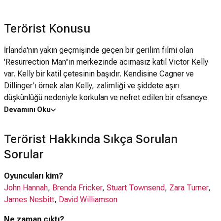
Terörist Konusu
İrlanda'nın yakın geçmişinde geçen bir gerilim filmi olan
'Resurrection Man''in merkezinde acımasız katil Victor Kelly
var. Kelly bir katil çetesinin başıdır. Kendisine Cagner ve
Dillinger'ı örnek alan Kelly, zalimliği ve şiddete aşırı
düşkünlüğü nedeniyle korkulan ve nefret edilen bir efsaneye
dönüşür. Şiddet ve intikamın politik bir araç olmaktan çıkıp
Devamını Oku
alışkanlık haline geldiği bir şehirde bile, Kelly'nin işlediği
cinayetler korkutucudur. Ryan isimli bir gazeteci yaşamını
Terörist Hakkında Sıkça Sorulan
riske atmak pahasına bu cinayetler üzerindeki esrar perdesini
Sorular
kaldırmaya kararlıdır. Victor'un düşünceleri netleşmeye
başladığında, kendisi bile başkalarının yönettiği ve
Oyuncuları kim?
şekillendirdiği bir savaşın kurbanı olur.
John Hannah
,
Brenda Fricker
,
Stuart Townsend
,
Zara Turner
,
James Nesbitt
,
David Williamson
Ne zaman çıktı?