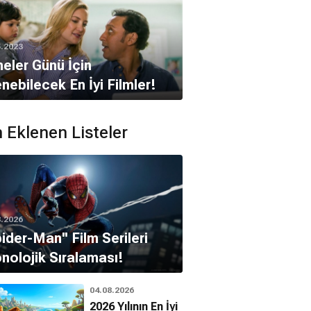
5.2023
eler Günü İçin
enebilecek En İyi Filmler!
 Eklenen Listeler
8.2026
pider-Man'' Film Serileri
nolojik Sıralaması!
04.08.2026
2026 Yılının En İyi