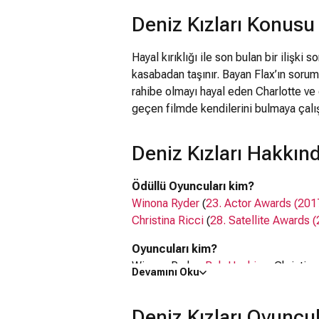
Deniz Kızları Konusu
Hayal kırıklığı ile son bulan bir ilişki
kasabadan taşınır. Bayan Flax’ın sorum
rahibe olmayı hayal eden Charlotte ve
geçen filmde kendilerini bulmaya çalış
Deniz Kızları Hakkın
Ödüllü Oyuncuları kim?
Winona Ryder
(
23. Actor Awards (201
Christina Ricci
(
28. Satellite Awards 
Oyuncuları kim?
Winona Ryder,
Bob Hoskins
, Christin
Devamını Oku
Seslendirenler kim?
Ruhsar Gültekin
Deniz Kızları Oyuncu