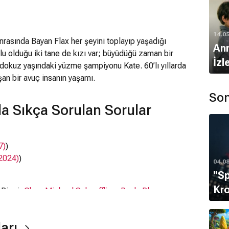
14.0
 sonrasında Bayan Flax her şeyini toplayıp yaşadığı
Ann
lu olduğu iki tane de kızı var; büyüdüğü zaman bir
İzl
 dokuz yaşındaki yüzme şampiyonu Kate. 60’lı yıllarda
an bir avuç insanın yaşamı.
Son
da Sıkça Sorulan Sorular
7)
)
(2024)
)
04.0
''S
Kro
a Ricci,
Cher
,
Michael Schoeffling
,
Paula Plum
ları