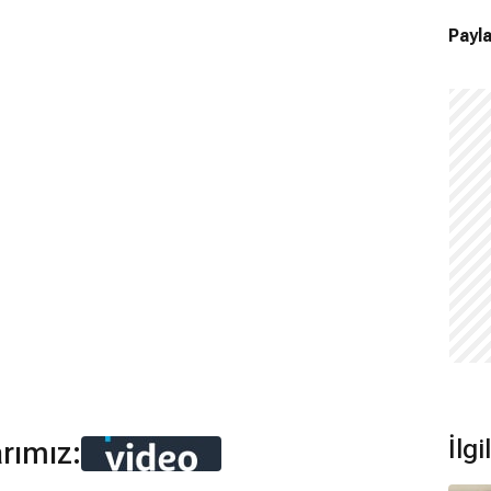
Payla
İlgi
arımız: