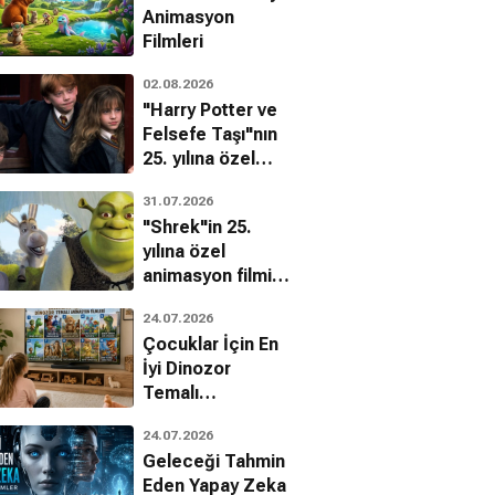
Animasyon
Filmleri
02.08.2026
"Harry Potter ve
Felsefe Taşı"nın
25. yılına özel
filmin
31.07.2026
bilinmeyenleri!
"Shrek"in 25.
yılına özel
ichael
animasyon filmin
bilinmeyenleri!
oeffling
Paula Plum
24.07.2026
Çocuklar İçin En
İyi Dinozor
Temalı
Animasyon
24.07.2026
Filmleri
Geleceği Tahmin
Eden Yapay Zeka