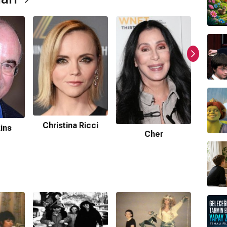
Christina Ricci
M
ins
Cher
Sch
ormda var?
ır.