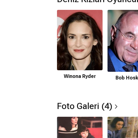
Ne zaman çıktı?
14 Haziran 1991
Deniz Kızları filmi nerede çekildi?
Deniz Kızları filmi
ABD
'da çekilmiştir.
Kaç saat?
1 saat 50 dakika
IMDb puanı kaç?
6.7
Winona Ryder
Bob Hosk
Deniz Kızları filmi hangi tür?
Komedi
,
Dram
,
Romantik
Foto Galeri (4)
Nereden izleyebilirim, hangi platf
Amazon Prime
Netflix'te var mı?
Hayır. Film Netflix'te yayınlanmamaktad