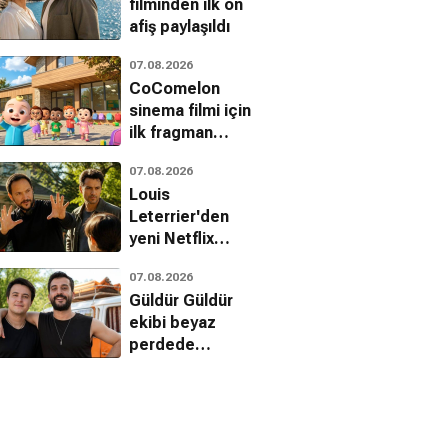
filminden ilk ön
afiş paylaşıldı
07.08.2026
CoComelon
sinema filmi için
ilk fragman
yayınlandı
07.08.2026
Louis
Leterrier'den
yeni Netflix
gerilimi: The Last
07.08.2026
House
Güldür Güldür
ekibi beyaz
perdede
buluşuyor: Ecünni
geliyor