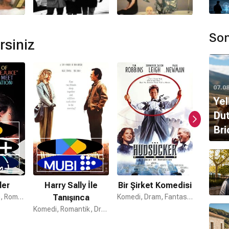
aktadır.
Son
rsiniz
zsche
tarafından hazırlanmıştır.
07.0
bulunmamaktadır.
Yel
Dut
Bri
ler
Harry Sally İle
Bir Şirket Komedisi
Vahş
Fantastik, Dram, Romantik
Tanışınca
Komedi, Dram, Fantastik
Suç, Ger
Komedi, Romantik, Dram