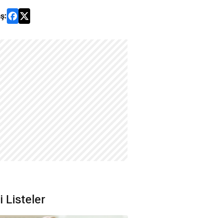
ş:
li Listeler