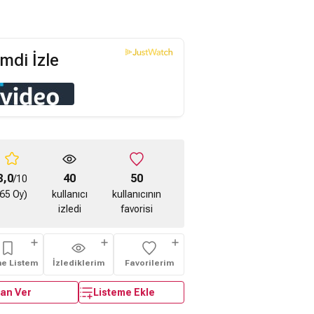
mdi İzle
8,0
40
50
/10
(65 Oy)
kullanıcı
kullanıcının
izledi
favorisi
me Listem
İzlediklerim
Favorilerim
an Ver
Listeme Ekle