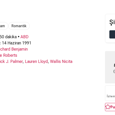
Şi
ram
Romantik
 50 dakika •
ABD
:
14 Haziran 1991
ichard Benjamin
e Roberts
ick J. Palmer
,
Lauren Lloyd
,
Wallis Nicita
İzle
Pu