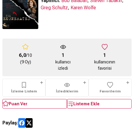
Yapımcı:
Bob Balaban
,
Steven Tabakin
,
Greg Schultz
,
Karen Wolfe
6,0
1
1
/10
(9 Oy)
kullanıcı
kullanıcının
izledi
favorisi
İzleme Listem
İzlediklerim
Favorilerim
Puan Ver
Listeme Ekle
Paylaş: