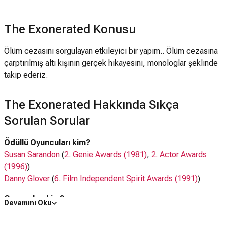
The Exonerated Konusu
Ölüm cezasını sorgulayan etkileyici bir yapım.. Ölüm cezasına
çarptırılmış altı kişinin gerçek hikayesini, monologlar şeklinde
takip ederiz.
The Exonerated Hakkında Sıkça
Sorulan Sorular
Ödüllü Oyuncuları kim?
Susan Sarandon
(
2. Genie Awards (1981)
,
2. Actor Awards
(1996)
)
Danny Glover
(
6. Film Independent Spirit Awards (1991)
)
Oyuncuları kim?
Devamını Oku
Susan Sarandon,
Bobby Cannavale
, Danny Glover,
Brian
Dennehy
,
Becky Ann Baker
,
Aidan Quinn