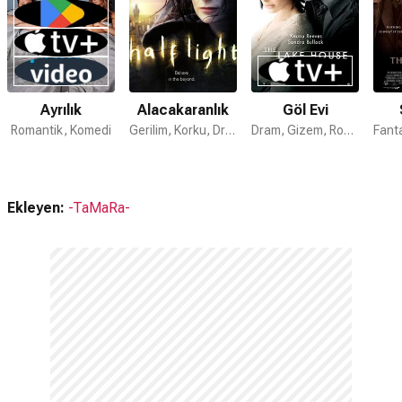
hazırlanmıştır.
The Exonerated devam filmi var mı?
Hayır. The Exonerated için devam filmi bulunmamaktadır.
Ayrılık
Alacakaranlık
Göl Evi
Romantik, Komedi
Gerilim, Korku, Dram
Dram, Gizem, Romantik
Ekleyen:
-TaMaRa-