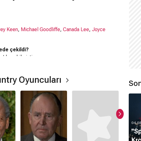
rey Keen
,
Michael Goodliffe
,
Canada Lee
,
Joyce
ede çekildi?
re
'de çekilmiştir.
untry Oyuncuları
Son
gi tür?
04.0
''S
ır.
Kro