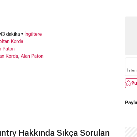
 43 dakika •
İngiltere
oltan Korda
n Paton
an Korda
,
Alan Paton
İzle
Pu
Payla
untry Hakkında Sıkça Sorulan