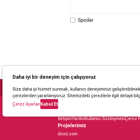
Spoiler
Daha iyi bir deneyim için çalışıyoruz
Size daha iyi hizmet sunmak, kullanıcı deneyiminizi geliştirebilmek, 
çerezlerden yararlanıyoruz. Sitemizdeki çerezlerle ilgili detaylı bilg
Çerez Ayarları
Kabul Et
Destek
İletişim
Yardım
Kullanıcı Sözleşmesi
Çerez P
Projelerimiz
doviz.com