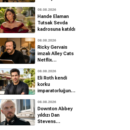
iblis olarak
08.08.2026
dönüyor
Hande Elaman
Tutsak Sevda
kadrosuna katıldı
08.08.2026
Ricky Gervais
imzalı Alley Cats
Netflix
kütüphanesine
08.08.2026
eklendi
Eli Roth kendi
korku
imparatorluğunu
kuruyor: The
08.08.2026
Horror Section
Downton Abbey
yıldızı Dan
Stevens
Onslaught