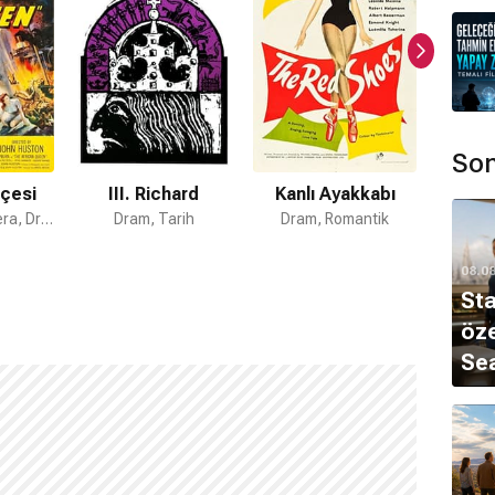
Son
içesi
III. Richard
Kanlı Ayakkabı
Sahn
Romantik, Macera, Dram
Dram, Tarih
Dram, Romantik
08.0
Sta
öze
Sea