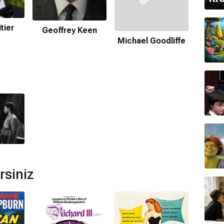
mamaktadır.
tier
Geoffrey Keen
Michael Goodliffe
Ca
eri
Raymond Gallois-montbrun
tarafından
lmi var mı?
devam filmi bulunmamaktadır.
rsiniz