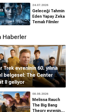
Animasyon
24.07.2026
Filmleri
Geleceği Tahmin
Eden Yapay Zeka
Temalı Filmler
 Haberler
e Korkusu
The Mudlark
Kırmızı Değirmen
Gerilim
Dram
Dram
8.2026
r Trek evreninin 60. yılına
l belgesel: The Center
t II geliyor
08.08.2026
Melissa Rauch
The Big Bang
Theory evrenine