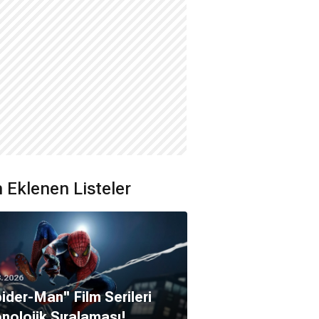
 Eklenen Listeler
8.2026
pider-Man'' Film Serileri
nolojik Sıralaması!