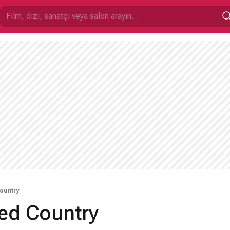
ountry
ved Country