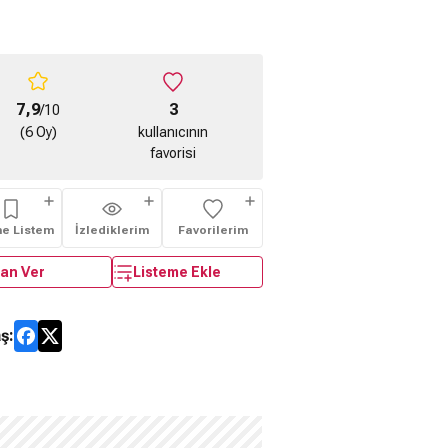
7,9
3
/10
(6 Oy)
kullanıcının
favorisi
me Listem
İzlediklerim
Favorilerim
an Ver
Listeme Ekle
ş: