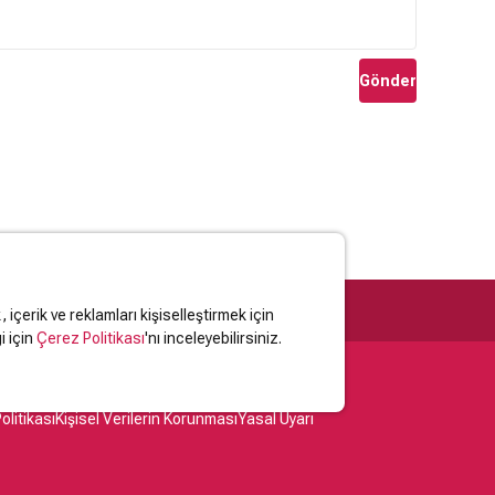
Gönder
içerik ve reklamları kişiselleştirmek için
i için
Çerez Politikası
'nı inceleyebilirsiniz.
olitikası
Kişisel Verilerin Korunması
Yasal Uyarı