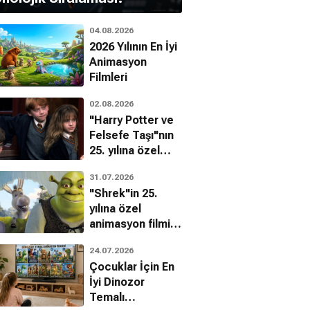
04.08.2026
2026 Yılının En İyi
nada Lee
Joyce Carey
Animasyon
Filmleri
02.08.2026
"Harry Potter ve
Felsefe Taşı"nın
25. yılına özel
filmin
31.07.2026
bilinmeyenleri!
"Shrek"in 25.
yılına özel
animasyon filmin
bilinmeyenleri!
24.07.2026
Çocuklar İçin En
İyi Dinozor
Temalı