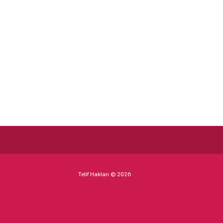
filmindeki yeni
imajıyla şaşırttı
Telif Hakları © 2026