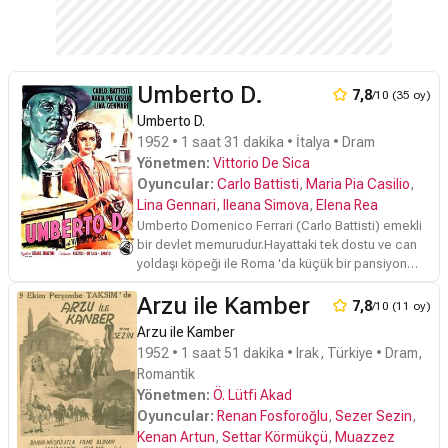
Umberto D.
7,8
/10 (35 oy)
Umberto D.
1952 • 1 saat 31 dakika • İtalya • Dram
Yönetmen:
Vittorio De Sica
Oyuncular:
Carlo Battisti
,
Maria Pia Casilio
,
Lina Gennari
,
Ileana Simova
,
Elena Rea
Umberto Domenico Ferrari (Carlo Battisti) emekli
bir devlet memurudur.Hayattaki tek dostu ve can
yoldaşı köpeği ile Roma 'da küçük bir pansiyon
odasına sığınmış kıt emekli maaşı ile geçinmeye
Arzu ile Kamber
daha doğrusu hayatta kalmaya
7,8
/10 (11 oy)
çalışmaktadır.Odanın kirasını düzenli olarak
Arzu ile Kamber
ödeyememektedir.Taş yürekli ve anlayışsız ev
1952 • 1 saat 51 dakika • Irak, Türkiye • Dram,
sahibesi Antonia (Lina Gennari) tarafından sürekli
Romantik
pansiyondan atılmakla tehdit edilmektedir. Zaten
Yönetmen:
Ö. Lütfi Akad
ondan kurtulmayı kafasına koymuş olan ev
sahibesinin türlü aşağılamalarına da katlanmak
Oyuncular:
Renan Fosforoğlu
,
Sezer Sezin
,
zorunda kalan Umberto odasının gündüzleri
Kenan Artun
,
Settar Körmükçü
,
Muazzez