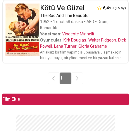
aşıktır (Gülistan Güzey), onunla evlenir. Oysa
Kötü Ve Güzel
Ayten'in kız kardeşi Nezahat (Neşe Yulaç), Nazım'ı
6,4
/10 (15 oy)
sevmekte, kirli işler çeviren Halil ise (Muzaffer
The Bad And The Beautiful
Tema) Ayten'i ele geçirmeyi planlamaktadır. İkisi
1952 • 1 saat 58 dakika • ABD • Dram,
bir olup, Perihan'ı (Pola Morelli) Nazım'la
Romantik
tanıştırırlar. Nazım kadının bu çekiciliğine
Yönetmen:
Vincente Minnelli
dayanamaz. Bundan yararlanan Halil, Ayten'i eline
düşürür. Bunu öğrenen Nazım, Halil ve Nevzat'ı
Oyuncular:
Kirk Douglas
,
Walter Pidgeon
,
Dick
öldürür, eşini de yaralar. Polisten kaçan Nazım,
Powell
,
Lana Turner
,
Gloria Grahame
tamirci atölyesine sığınır ve orada polise karşı
Ahlaksız bir film yapımcısı, başarıya ulaşmak için
koyarsa da Ayten'in araya girmesiyle polise teslim
bir oyuncuyu, bir yönetmeni ve bir yazarı kullanır.
olur.
1
Film Ekle