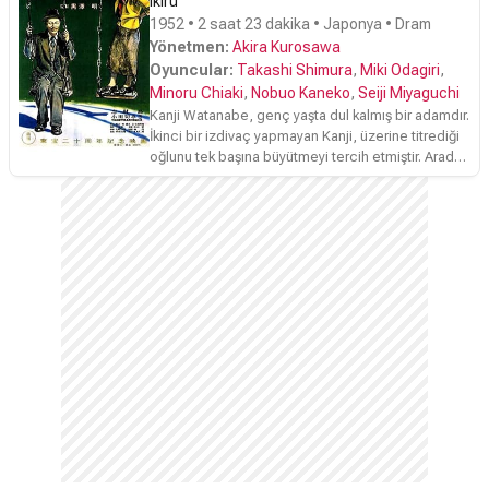
Ikiru
1952 • 2 saat 23 dakika • Japonya • Dram
Yönetmen:
Akira Kurosawa
Oyuncular:
Takashi Shimura
,
Miki Odagiri
,
Minoru Chiaki
,
Nobuo Kaneko
,
Seiji Miyaguchi
Kanji Watanabe, genç yaşta dul kalmış bir adamdır.
İkinci bir izdivaç yapmayan Kanji, üzerine titrediği
oğlunu tek başına büyütmeyi tercih etmiştir. Aradan
yıllar geçmiş, oğlu büyümüş ve evlenmiş, kendisi
de zamanla terfi ederek; belediyenin, halkla
ilişkiler şube şefliğine kadar yükselmiştir. Bürokrasi
değirmeni, Kanji'nin kocaman umutlarını öğüteli
yirmi sene olmuştur. Dairenin ve diğer dairelerin
çalışanları gibi, Kanji'de aslında yirmi senedir
hiçbir şey yapmamaktadır. İmza atmak, kayıt
tutmak ve kayıtları, bir daha dikkate almamak üzere
arşivlemek dışında...Kanji'nin iş hayatı, bulunduğu
pozisyonu, oturduğu şef koltuğunu korumak
üzerine şekillenmiştir. O da hiçbir şey yapmamayı
gerektirmektedir. Zaten Kanji'de istese bile bir şey
yapacak gücü olmadığını, genç yaşında
öğrenmiştir. Zampara bir adam olmayan Kanji, özel
hayatını tümüyle oğluna adamıştır. Oğlu koca adam
olup evlenmesine rağmen, kendisini hâlâ küçük bir