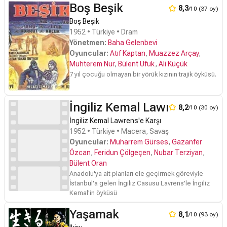
Boş Beşik
8,3
/10 (37 oy)
Boş Beşik
1952 • Türkiye • Dram
Yönetmen:
Baha Gelenbevi
Oyuncular:
Atıf Kaptan
,
Muazzez Arçay
,
Muhterem Nur
,
Bülent Ufuk
,
Ali Küçük
7 yıl çocuğu olmayan bir yörük kızının trajik öyküsü.
İngiliz Kemal Lawrens'e Karş
8,2
/10 (30 oy)
İngiliz Kemal Lawrens'e Karşı
1952 • Türkiye • Macera, Savaş
Oyuncular:
Muharrem Gürses
,
Gazanfer
Özcan
,
Feridun Çölgeçen
,
Nubar Terziyan
,
Bülent Oran
Anadolu'ya ait planları ele geçirmek göreviyle
İstanbul'a gelen İngiliz Casusu Lavrens'le İngiliz
Kemal'in öyküsü
Yaşamak
8,1
/10 (93 oy)