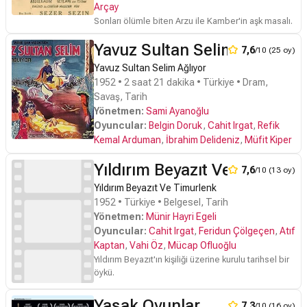
fahişelere saatlik olarak kiralanmasına da ses
Arçay
çıkaramaz.Pansiyona olan borcunu kapatabilmek
Sonları ölümle biten Arzu ile Kamber'in aşk masalı.
için saatini ve kitaplarını da satar ama gerekli
parayı bir araya getiremez.Hayır kurumlarının
Yavuz Sultan Selim Ağlıyor
7,6
/10 (25 oy)
aşevlerinde karnını doyuran Umberto 'yu hayata
Yavuz Sultan Selim Ağlıyor
bağlayan tek şey köpeği Flike'dir. Günden güne
umutsuzluğu katlanarak artan Umberto son çare
1952 • 2 saat 21 dakika • Türkiye • Dram,
olarak intihar etmeyi düşünürken köpeği Flike
Savaş, Tarih
ortadan kaybolur.Başı boş köpeklerin itlaf
Yönetmen:
Sami Ayanoğlu
edileceğini bilen Umberto gitgide artan bir
Oyuncular:
Belgin Doruk
,
Cahit Irgat
,
Refik
umutsuzlukla şehirde köpeğini aramaya başlar.
Kemal Arduman
,
İbrahim Delideniz
,
Müfit Kiper
Yıldırım Beyazıt Ve Timurlen
7,6
/10 (13 oy)
Yıldırım Beyazıt Ve Timurlenk
1952 • Türkiye • Belgesel, Tarih
Yönetmen:
Münir Hayri Egeli
Oyuncular:
Cahit Irgat
,
Feridun Çölgeçen
,
Atıf
Kaptan
,
Vahi Öz
,
Mücap Ofluoğlu
Yıldırım Beyazıt'ın kişiliği üzerine kurulu tarihsel bir
öykü.
Yasak Oyunlar
7,3
/10 (16 oy)