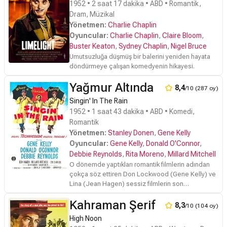
1952 • 2 saat 17 dakika • ABD • Romantik,
Dram, Müzikal
Yönetmen:
Charlie Chaplin
Oyuncular:
Charlie Chaplin
,
Claire Bloom
,
Buster Keaton
,
Sydney Chaplin
,
Nigel Bruce
Umutsuzluğa düşmüş bir balerini yeniden hayata
döndürmeye çalışan komedyenin hikayesi.
Yağmur Altında
8,4
/10 (287 oy)
Singin' In The Rain
1952 • 1 saat 43 dakika • ABD • Komedi,
Romantik
Yönetmen:
Stanley Donen
,
Gene Kelly
Oyuncular:
Gene Kelly
,
Donald O'Connor
,
Debbie Reynolds
,
Rita Moreno
,
Millard Mitchell
O dönemde yaptıkları romantik filmlerin adından
çokça söz ettiren Don Lockwood (Gene Kelly) ve
Lina (Jean Hagen) sessiz filmlerin son
kahramanlarındandır. Film, müzikal bir başyapıttır.
Kahraman Şerif
8,3
/10 (104 oy)
High Noon