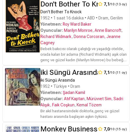
Don't Bother To Knock
7,1
/10 (13 oy)
Don't Bother To Knock
1952 • 1 saat 16 dakika • ABD • Dram, Gerilim
Yönetmen:
Roy Ward Baker
Oyuncular:
Marilyn Monroe
,
Anne Bancroft
,
Richard Widmark
,
Donna Corcoran
,
Jeanne
Cagney
Bebek bakıcısı olarak çalıştığı ve yaşadığı otelde,
orada kalan bir adama (Richard Widmark) aşık olan
genç ve güzel kadın (Marilyn Monroe) bu bebeğin
genç adamla olan aşk ilişkilerine engel olduğu
iki Süngü Arasında
düşüncesi ile bir anda tehlikeli ve yırtıcı biri haline
7,1
/10 (11 oy)
gelir. Anne Bankroft'un da eşlik ettiği bu tüyler
iki Süngü Arasında
ürpertici ve kışkırtıcı filmde, Monroe'yu alışkın
1952 • Türkiye • Dram
olmadığımız derecede karanlık bir karakter olarak
Yönetmen:
Şadan Kamil
izleyeceğiz.
Oyuncular:
Atıf Kaptan
,
Mürüvvet Sim
,
Sadri
Alışık
,
Faik Coşkun
,
Kemal Tözem
Bir akıl hastanesindeki doktorla,genç ve güzel
hastası arasında başlayan aşkın öyküsü.
Monkey Business
7,0
/10 (15 oy)