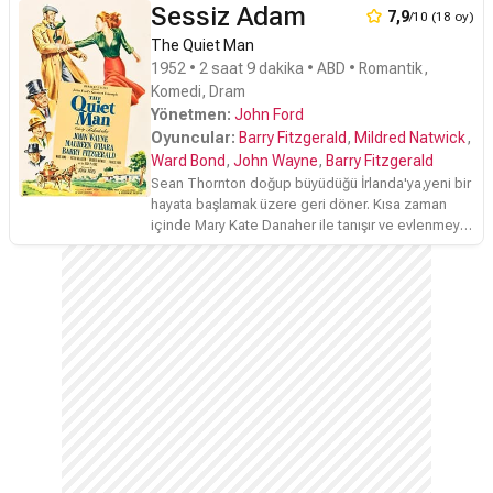
güçlerine mukayet olamazlar. Rakip Huerto'nun
Sessiz Adam
7,9
/10 (18 oy)
adamları Madero'yu öldürdüklerinde, Zapata'ya
The Quiet Man
diğer bir rakip Pancho Villa ile işbirliği yapmaktan
başka çare kalmaz.
1952 • 2 saat 9 dakika • ABD • Romantik,
Komedi, Dram
Yönetmen:
John Ford
Oyuncular:
Barry Fitzgerald
,
Mildred Natwick
,
Ward Bond
,
John Wayne
,
Barry Fitzgerald
Sean Thornton doğup büyüdüğü İrlanda'ya,yeni bir
hayata başlamak üzere geri döner. Kısa zaman
içinde Mary Kate Danaher ile tanışır ve evlenmeye
karar verirler. Ancak buna karşı çıkan biri vardır;
Mary'nin abisi Will Danaher. Sean hem Will
Danaher ile mücadele eder hem de geride
bırakmak istediği hatıralarıyla... The Quiet Man, 7
dalda Oscar'a aday olan ve John Ford'a en iyi
yönetmen Oscarı'nı getiren çarpıcı bir drama.