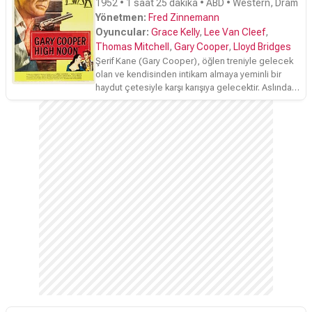
1952 • 1 saat 25 dakika • ABD • Western, Dram
Yönetmen:
Fred Zinnemann
Oyuncular:
Grace Kelly
,
Lee Van Cleef
,
Thomas Mitchell
,
Gary Cooper
,
Lloyd Bridges
Şerif Kane (Gary Cooper), öğlen treniyle gelecek
olan ve kendisinden intikam almaya yeminli bir
haydut çetesiyle karşı karışıya gelecektir. Aslında
Şerif Kane'nin görevi sona ermiştir. Ama o kalmayı
tencih eder. Küçük bir not; Tüm zamanların en iyi
kötü adamı Lee Van Cleff'e filmde önemli bir rol
teklif edilir. Fakat ünlü kartal profili burnunu
ameliyatla düzeltmesi şart koşulur. Cleef teklifi
kabul etmez ve film boyunca hiç konuşmadan
ölümü bekleyen kötü adamlardan birini oynar.