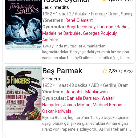
Jeux interdits
1952 • 1 saat 27 dakika • Fransa • Dram, Savaş
Yönetmen:
René Clément
Oyuncular:
Brigitte Fossey
,
Laurence Badie
,
Madeleine Barbulée
,
Georges Poujouly
,
Amédée
1940 yılında mülteciler Almanlardan
kaçmaktadırlar. Beş yaşındaki yetim bir kız ve onu
yanlarına alan bir köylü ailesinin küçük oğlu, kilise
mezarlığından çaldıkları haçlarla, hayvanlar için bir
Beş Parmak
mezarlık yapmaktadırlar. Clément'ın doğrudan ve
7,3
/10 (15 oy)
basit yaklaşımı ve kayıp çocuklar kampında
5 Fingers
keşfedilmiş genç Poujouly'den ve daha sonra
1952 • 1 saat 48 dakika • ABD • Gerilim, Dram
yetişkin olarak sinemaya tekrar dönen Fossey'den
Yönetmen:
Joseph L. Mankiewicz
elde ettiği mükemmel bir doğallıktaki oyunculuk,
Oyuncular:
Danielle Darrieux
,
Walter
savaşın çocuklar üzerindeki etkisi hakkında etkili
bir belge ortaya çıkarmıştır...
Hampden
,
James Mason
,
Michael Rennie
,
Oskar Karlweis
Elyesa Bazna, İngiltere'nin Türkiye büyükelçisinin
uşağı olarak çalışırken gizli evrakları Alman elçisi
Franz von Papen'e sızdırıyordu. Aslında tek amacı
aslında rahat ve konforlu bir yaşam sürmekti.